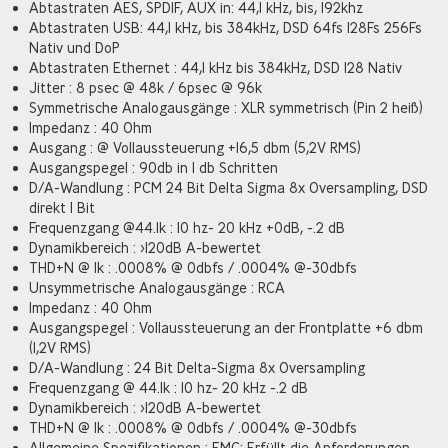
Abtastraten AES, SPDIF, AUX in: 44,1 kHz, bis, 192khz
Abtastraten USB: 44,1 kHz, bis 384kHz, DSD 64fs 128Fs 256Fs
Nativ und DoP
Abtastraten Ethernet : 44,1 kHz bis 384kHz, DSD 128 Nativ
Jitter : 8 psec @ 48k / 6psec @ 96k
Symmetrische Analogausgänge : XLR symmetrisch (Pin 2 heiß)
Impedanz : 40 Ohm
Ausgang : @ Vollaussteuerung +16,5 dbm (5,2V RMS)
Ausgangspegel : 90db in 1 db Schritten
D/A-Wandlung : PCM 24 Bit Delta Sigma 8x Oversampling, DSD
direkt 1 Bit
Frequenzgang @44.1k : 10 hz- 20 kHz +0dB, -.2 dB
Dynamikbereich : >120dB A-bewertet
THD+N @ 1k : .0008% @ 0dbfs / .0004% @-30dbfs
Unsymmetrische Analogausgänge : RCA
Impedanz : 40 Ohm
Ausgangspegel : Vollaussteuerung an der Frontplatte +6 dbm
(1,2V RMS)
D/A-Wandlung : 24 Bit Delta-Sigma 8x Oversampling
Frequenzgang @ 44.1k : 10 hz- 20 kHz -.2 dB
Dynamikbereich : >120dB A-bewertet
THD+N @ 1k : .0008% @ 0dbfs / .0004% @-30dbfs
Allgemeine Spezifikationen : EMC: Erfüllt die Anforderungen