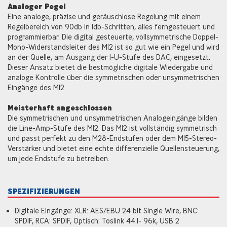
Analoger Pegel
Eine analoge, präzise und geräuschlose Regelung mit einem
Regelbereich von 90db in 1db-Schritten, alles ferngesteuert und
programmierbar. Die digital gesteuerte, vollsymmetrische Doppel-
Mono-Widerstandsleiter des M12 ist so gut wie ein Pegel und wird
an der Quelle, am Ausgang der I-U-Stufe des DAC, eingesetzt.
Dieser Ansatz bietet die bestmögliche digitale Wiedergabe und
analoge Kontrolle über die symmetrischen oder unsymmetrischen
Eingänge des M12.
Meisterhaft angeschlossen
Die symmetrischen und unsymmetrischen Analogeingänge bilden
die Line-Amp-Stufe des M12. Das M12 ist vollständig symmetrisch
und passt perfekt zu den M28-Endstufen oder dem M15-Stereo-
Verstärker und bietet eine echte differenzielle Quellensteuerung,
um jede Endstufe zu betreiben.
SPEZIFIZIERUNGEN
Digitale Eingänge: XLR: AES/EBU 24 bit Single Wire, BNC:
SPDIF, RCA: SPDIF, Optisch: Toslink 44.1- 96k, USB 2