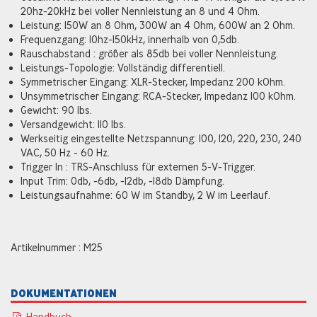
20hz-20kHz bei voller Nennleistung an 8 und 4 Ohm.
Leistung: 150W an 8 Ohm, 300W an 4 Ohm, 600W an 2 Ohm.
Frequenzgang: 10hz-150kHz, innerhalb von 0,5db.
Rauschabstand : größer als 85db bei voller Nennleistung.
Leistungs-Topologie: Vollständig differentiell.
Symmetrischer Eingang: XLR-Stecker, Impedanz 200 kOhm.
Unsymmetrischer Eingang: RCA-Stecker, Impedanz 100 kOhm.
Gewicht: 90 lbs.
Versandgewicht: 110 lbs.
Werkseitig eingestellte Netzspannung: 100, 120, 220, 230, 240
VAC, 50 Hz - 60 Hz.
Trigger In : TRS-Anschluss für externen 5-V-Trigger.
Input Trim: 0db, -6db, -12db, -18db Dämpfung.
Leistungsaufnahme: 60 W im Standby, 2 W im Leerlauf.
Artikelnummer : M25
DOKUMENTATIONEN
Handbuch