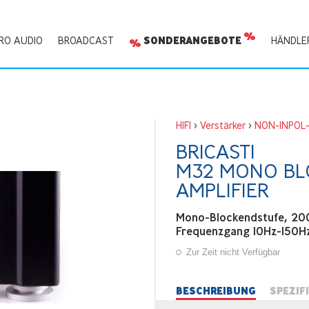
RO AUDIO
BROADCAST
SONDERANGEBOTE
HÄNDLE
HIFI
>
Verstärker
>
NON-INPOL-
BRICASTI
M32 MONO BL
AMPLIFIER
Mono-Blockendstufe, 
Frequenzgang 10Hz-150Hz
Zur Zeit nicht Verfügbar
BESCHREIBUNG
SPEZIF