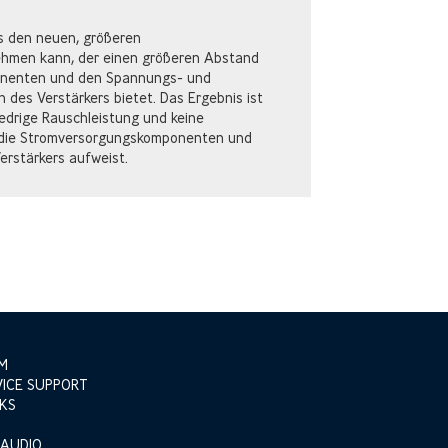
s den neuen, größeren
ehmen kann, der einen größeren Abstand
onenten und den Spannungs- und
des Verstärkers bietet. Das Ergebnis ist
iedrige Rauschleistung und keine
 die Stromversorgungskomponenten und
erstärkers aufweist.
M
VICE SUPPORT
KS
 AUDIO