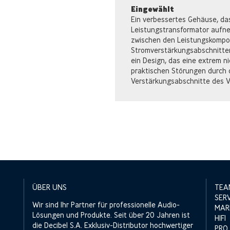
Eingewählt
Ein verbessertes Gehäuse, da
Leistungstransformator aufn
zwischen den Leistungskomp
Stromverstärkungsabschnitten 
ein Design, das eine extrem n
praktischen Störungen durch
Verstärkungsabschnitte des V
ÜBER UNS
TEA
SER
Wir sind Ihr Partner für professionelle Audio-
MAR
Lösungen und Produkte. Seit über 20 Jahren ist
HIFI
die Decibel S.A. Exklusiv-Distributor hochwertiger
PRO