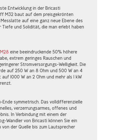
te Entwicklung in der Bricasti
iff M32 baut auf dem preisgekrönten
 Messlatte auf eine ganz neue Ebene des
Tiefe und Solidität, die man erlebt haben
M28
eine beeindruckende 50% höhere
be, extrem geringes Rauschen und
geringerer Stromversorgungs-Welligkeit. Die
rde auf 250 W an 8 Ohm und 500 W an 4
t auf 1000 W an 2 Ohm und mehr als 1 kW
renzt.
-Ende symmetrisch. Das volldifferenzielle
hnelles, verzerrungsarmes, offenes und
nis. In Verbindung mit einem der
alog-Wandler von Bricasti können Sie ein
 von der Quelle bis zum Lautsprecher