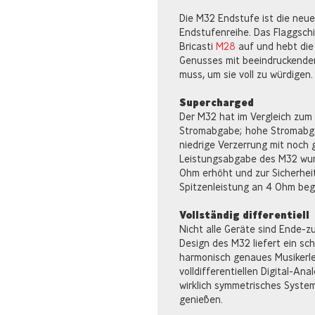
Die M32 Endstufe ist die neues
Endstufenreihe. Das Flaggsch
Bricasti
M28
auf und hebt die
Genusses mit beeindruckender 
muss, um sie voll zu würdigen.
Supercharged
Der M32 hat im Vergleich zum
Stromabgabe; hohe Stromabga
niedrige Verzerrung mit noch 
Leistungsabgabe des M32 wu
Ohm erhöht und zur Sicherhei
Spitzenleistung an 4 Ohm beg
Vollständig differentiell
Nicht alle Geräte sind Ende-zu
Design des M32 liefert ein sc
harmonisch genaues Musikerleb
volldifferentiellen Digital-An
wirklich symmetrisches System
genießen.