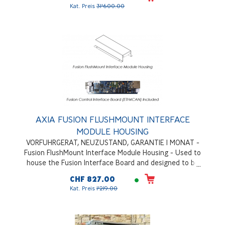
E/A, 3 Erweiterungssteckplätze für weitere E/A oder
Kat. Preis
31'600.00
Schnittstellen (SDI, MADI, Dante, AES67 usw.), optionales
Hydra 2-Audionetzwerk, doppeltes Netzteil
AXIA FUSION FLUSHMOUNT INTERFACE
MODULE HOUSING
VORFUHRGERAT, NEUZUSTAND, GARANTIE 1 MONAT -
Fusion FlushMount Interface Module Housing - Used to
house the Fusion Interface Board and designed to be
installed under the countertop - ETH4CAN board
CHF 827.00
included
Kat. Preis
1'219.00