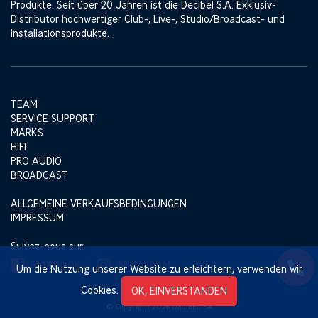
Produkte. Seit über 20 Jahren ist die Decibel S.A. Exklusiv-
Distributor hochwertiger Club-, Live-, Studio/Broadcast- und
Installationsprodukte.
TEAM
SERVICE SUPPORT
MARKS
HIFI
PRO AUDIO
BROADCAST
ALLGEMEINE VERKAUFSBEDINGUNGEN
IMPRESSUM
Suivez-nous sur:
FACEBOOK
INSTAGRAM
Um die Nutzung unserer Website zu erleichtern, verwenden wir
Cookies.
OK, EINVERSTANDEN
© Copyright 2026 DECIBEL SA