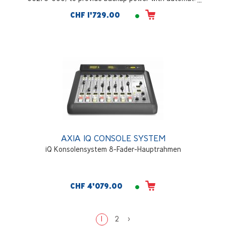
switching, auto-sensing power supply, 100VAC to
CHF 1'729.00
240VAC, 50 Hz to 60 Hz. 250 Watts, rackmount, 2RU
AXIA IQ CONSOLE SYSTEM
iQ Konsolensystem 8-Fader-Hauptrahmen
CHF 4'079.00
1
2
>