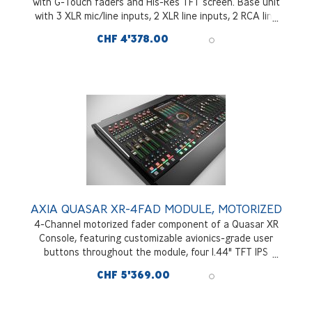
with G-Touch faders and His-Res TFT screen. Base unit
with 3 XLR mic/line inputs, 2 XLR line inputs, 2 RCA line
inputs, 3 AES iI/O's, 4 XLR line outputs, ADAT, DANTE,
CHF 4'378.00
GPIO's
AXIA QUASAR XR-4FAD MODULE, MOTORIZED
4-Channel motorized fader component of a Quasar XR
Console, featuring customizable avionics-grade user
buttons throughout the module, four 1.44" TFT IPS
Displays, 4x Touch-Sensitive high-quality encoders with
CHF 5'369.00
detents, 4x Touch-Sensitive, high-quality motorized
faders, high-resolution Bargraph Meters and RGB color
coding, strips on each fader, and dual Gigabit Ethernet