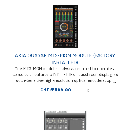
connections
AXIA QUASAR MTS-MON MODULE (FACTORY
INSTALLED)
One MTS-MON module is always required to operate a
console, it features a 12.1" TFT IPS Touschreen display, 7x
Touch-Sensitive high-resolution optical encoders, up to
4x Banks of 8 Touch-Sensitive RGB User Buttons, 4x
CHF 5'589.00
Layer buttons, dual Gigabit Ethernet, HDMI, and USB
connectivity, 1.5U wide