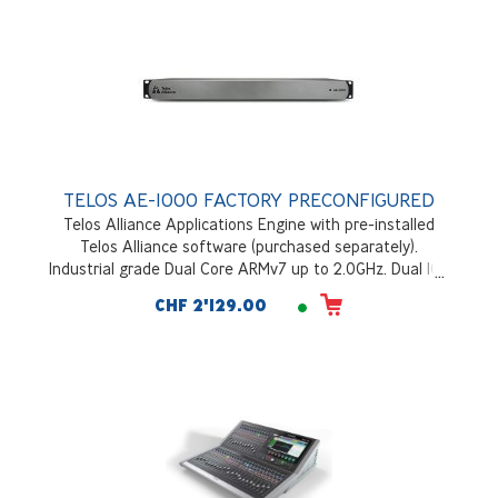
TELOS AE-1000 FACTORY PRECONFIGURED
Telos Alliance Applications Engine with pre-installed
Telos Alliance software (purchased separately).
Industrial grade Dual Core ARMv7 up to 2.0GHz. Dual 1GB
network ports with PoE support on port 1. 12v DC input
CHF 2'129.00
with included 110-220VAC power supply. Fanless chassis