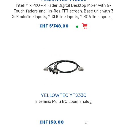
Intellimix PRO - 4 Fader Digital Desktop Mixer with G-
Touch faders and His-Res TFT screen. Base unit with 3
XLR mic/line inputs, 2 XLR line inputs, 2 RCA line inputs, 3
AES iI/O's, 4 XLR line outputs, ADAT, DANTE, GPIO's
CHF 5'748.00
YELLOWTEC YT2330
Intellimix Multi I/O Loom analog
CHF 158.00