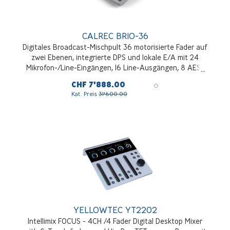
CALREC BRIO-36
Digitales Broadcast-Mischpult 36 motorisierte Fader auf
zwei Ebenen, integrierte DPS und lokale E/A mit 24
Mikrofon-/Line-Eingängen, 16 Line-Ausgängen, 8 AES-
E/A, 3 Erweiterungssteckplätze für weitere E/A oder
CHF 7'888.00
Schnittstellen (SDI, MADI, Dante, AES67 usw.), optionales
Kat. Preis
31'600.00
Hydra 2-Audionetzwerk, doppeltes Netzteil
YELLOWTEC YT2202
Intellimix FOCUS - 4CH /4 Fader Digital Desktop Mixer