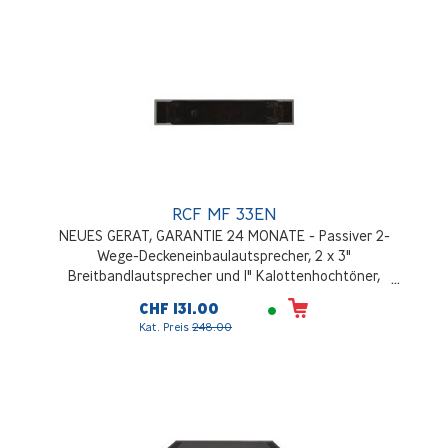
RCF MF 33EN
NEUES GERAT, GARANTIE 24 MONATE - Passiver 2-
Wege-Deckeneinbaulautsprecher, 2 x 3"
Breitbandlautsprecher und 1" Kalottenhochtöner,
schaltbare Leistung, 88 dB Empfindlichkeit,
CHF 131.00
Frequenzgang 80Hz - 22000Hz, Schwarz (RAL9005)
Kat. Preis
248.00