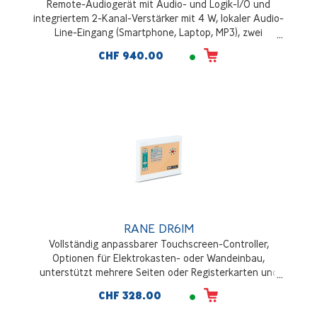
Remote-Audiogerät mit Audio- und Logik-I/O und
integriertem 2-Kanal-Verstärker mit 4 W, lokaler Audio-
Line-Eingang (Smartphone, Laptop, MP3), zwei
symmetrische Euroblock-Eingänge MIC / LINE / LINE+ ,
CHF 940.00
Pegelregelung und Quellenwahl
RANE DR6IM
Vollständig anpassbarer Touchscreen-Controller,
Optionen für Elektrokasten- oder Wandeinbau,
unterstützt mehrere Seiten oder Registerkarten und
jeden Satz von Ebenen, Kippschaltern, Selektoren
CHF 328.00
und/oder Befehlen