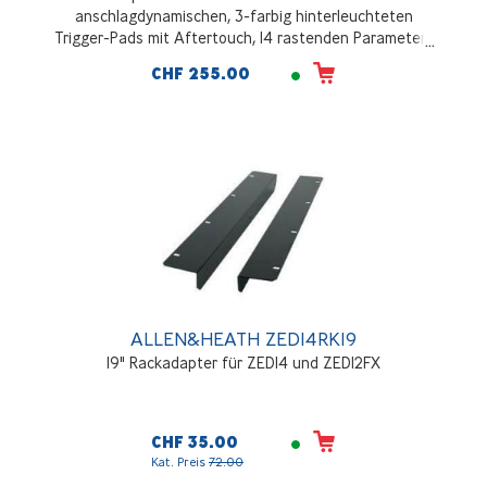
anschlagdynamischen, 3-farbig hinterleuchteten
Trigger-Pads mit Aftertouch, 14 rastenden Parameter-
Drehreglern, sechs Präzisions-Line-Fadern + einem DJ-
CHF 255.00
Crossfader, dedizierten Transport-Bedienelementen,
Stromversorgung über USB-Bus
ALLEN&HEATH ZED14RK19
19" Rackadapter für ZED14 und ZED12FX
CHF 35.00
Kat. Preis
72.00