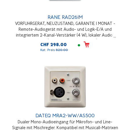
RANE RAD26IM
VORFUHRGERAT, NEUZUSTAND, GARANTIE 1 MONAT -
Remote-Audiogerät mit Audio- und Logik-E/A und
integriertem 2-Kanal-Verstärker (4 W), lokaler Audio-
Line-Eingang (Smartphone, Laptop, MP3), zwei
CHF 298.00
symmetrische Euroblock-Eingänge MIC / LINE / LINE+,
Kat. Preis
820.00
Pegelregelung und Quellenwahl
DATEQ MRA2-WW/AS500
Dualer Mono-Audioeingang für Mikrofon- und Line-
Signale mit Mischregler. Kompatibel mit Musicall-Matrixen