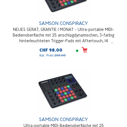
SAMSON CONSPIRACY
NEUES GERAT, GRANTIE 1 MONAT - Ultra-portable MIDI-
Bedienoberfläche mit 25 anschlagdynamischen, 3-farbig
hinterleuchteten Trigger-Pads mit Aftertouch, 14
rastenden Parameter-Drehreglern, sechs Präzisions-
CHF 98.00
Line-Fadern + einem DJ-Crossfader, dedizierten
Kat. Preis
255.00
Transport-Bedienelementen, Stromversorgung über
USB-Bus
SAMSON CONSPIRACY
Ultra-portable MIDI-Bedienoberfläche mit 25