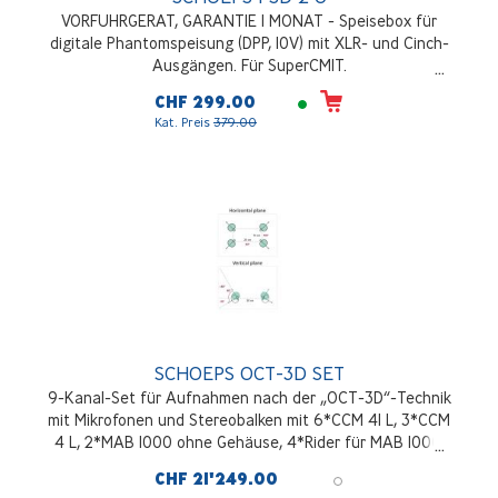
VORFUHRGERAT, GARANTIE 1 MONAT - Speisebox für
digitale Phantomspeisung (DPP, 10V) mit XLR- und Cinch-
Ausgängen. Für SuperCMIT.
CHF 299.00
Kat. Preis
379.00
SCHOEPS OCT-3D SET
9-Kanal-Set für Aufnahmen nach der „OCT-3D“-Technik
mit Mikrofonen und Stereobalken mit 6*CCM 41 L, 3*CCM
4 L, 2*MAB 1000 ohne Gehäuse, 4*Rider für MAB 1000,
CB-MAB, KMAB 1000, 9*SGC, 9*K 5 LU, 4*STR 250
CHF 21'249.00