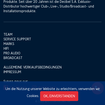
Produkte. Seit über 20 Jahren ist die Decibel S.A. Exklusiv-
Distributor hochwertiger Club-, Live-, Studio/Broadcast- und
Installationsprodukte.
TEAM
SERVICE SUPPORT
MARKS
HIFI
PRO AUDIO
BROADCAST
ALLGEMEINE VERKAUFSBEDINGUNGEN
IMPRESSUM
Suivez-nous sur:
FACEBOOK
INSTAGRAM
Um die Nutzung unserer Website zu erleichtern, verwenden wir
Cookies.
OK, EINVERSTANDEN
© Copyright 2026 DECIBEL SA