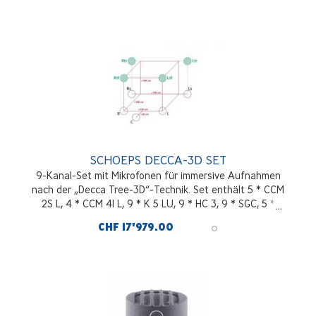
SCHOEPS DECCA-3D SET
9-Kanal-Set mit Mikrofonen für immersive Aufnahmen
nach der „Decca Tree-3D“-Technik. Set enthält 5 * CCM
2S L, 4 * CCM 41 L, 9 * K 5 LU, 9 * HC 3, 9 * SGC, 5 *
Premium-Koffer für Stereo-Set
CHF 17'979.00