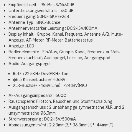
Empfindlichkeit: -95dBm, S/N>80dB
Unterdrückungsverhältnis : >80 dB
Frequenzgang: 50Hz~16KHz±2dB
Antenne Typ : BNC-Buchse
Antennenverstärker Leistung : DC12~15V/100mA
Display Inhalt : Gruppe, Kanal, Frequenz, Antenne A/B, Mute-
Anzeige, AF-Meter, RF-Meter, Batteriestatus
Anzeige : LCD
Bedienelemente : Ein/Aus, Gruppe, Kanal, Frequenz auf/ab,
Frequenzsuchlauf, Audiopegel, Lock-on, Ausgangspad
Audio-Ausgangspegel :
Ref/ ±22.5KHz Dev@1KHz Ton
ψ6.3 Klinkenbuchse/ -10dBV
XLR-Buchse/ -4dBV(Line) . -24dBV(MIC)
AF-Ausgangsimpedanz : 600Ω
Rauschsperre: Pilotton, Rauschen und Stummschaltung
Ausgangsanschluss : 2 unabhängige symmetrische XLR und 2
unsymmetrische Ø6,3mm.
Stromversorgung : DC12~15V/500mA
Abmessungen(m/m) : 212.3mm(B)* 38.3mm(H)* 144mm(T)