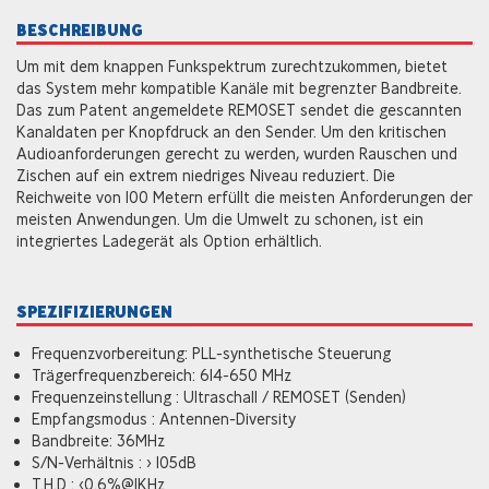
BESCHREIBUNG
Um mit dem knappen Funkspektrum zurechtzukommen, bietet
das System mehr kompatible Kanäle mit begrenzter Bandbreite.
Das zum Patent angemeldete REMOSET sendet die gescannten
Kanaldaten per Knopfdruck an den Sender. Um den kritischen
Audioanforderungen gerecht zu werden, wurden Rauschen und
Zischen auf ein extrem niedriges Niveau reduziert. Die
Reichweite von 100 Metern erfüllt die meisten Anforderungen der
meisten Anwendungen. Um die Umwelt zu schonen, ist ein
integriertes Ladegerät als Option erhältlich.
SPEZIFIZIERUNGEN
Frequenzvorbereitung: PLL-synthetische Steuerung
Trägerfrequenzbereich: 614~650 MHz
Frequenzeinstellung : Ultraschall / REMOSET (Senden)
Empfangsmodus : Antennen-Diversity
Bandbreite: 36MHz
S/N-Verhältnis : > 105dB
T.H.D : <0.6%@1KHz