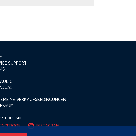
M
VICE SUPPORT
KS
 AUDIO
ADCAST
GEMEINE VERKAUFSBEDINGUNGEN
RESSUM
ez-nous sur:
KOSTENLOS
FACEBOOK
INSTAGRAM
UNSERE BERATER
ANRUFEN