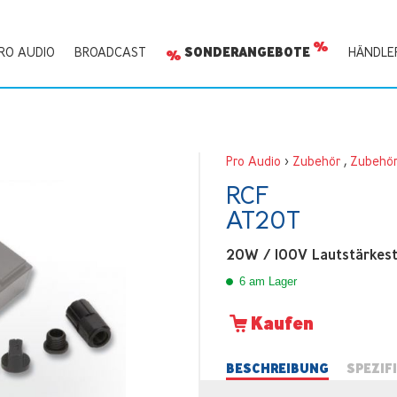
RO AUDIO
BROADCAST
SONDERANGEBOTE
HÄNDLE
Pro Audio
>
Zubehör
,
Zubehö
RCF
AT20T
20W / 100V Lautstärkest
6 am Lager
Kaufen
BESCHREIBUNG
SPEZIF