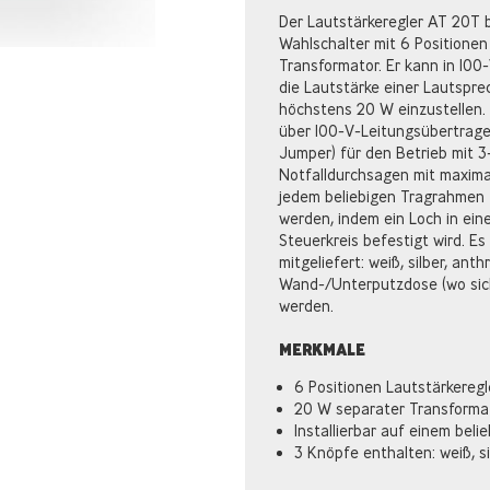
Der Lautstärkeregler AT 20T 
Wahlschalter mit 6 Positionen
Transformator. Er kann in 10
die Lautstärke einer Lautspre
höchstens 20 W einzustellen.
über 100-V-Leitungsübertrager
Jumper) für den Betrieb mit 3
Notfalldurchsagen mit maxima
jedem beliebigen Tragrahmen fü
werden, indem ein Loch in ein
Steuerkreis befestigt wird. E
mitgeliefert: weiß, silber, ant
Wand-/Unterputzdose (wo sich
werden.
MERKMALE
6 Positionen Lautstärkeregl
20 W separater Transforma
Installierbar auf einem beli
3 Knöpfe enthalten: weiß, si