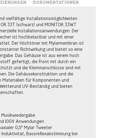
IZIERUNGEN
DOKUMENTATIONEN
 vielfältige Installationsmöglichkeiten
ITOR 33T (schwarz) und MONITOR 33WT
merzielle Installationsanwendungen. Der
cher ist hochbelastbar und mit einer
ttet. Der Höchtöner mit Mylarmembran ist
onstanter Richtwirkung und bietet so eine
dergabe. Das Gehäuse ist aus einem hoch
toff gefertigt, die Front mit durch ein
schützt und die Klemmanschlüsse sind mit
en. Die Gehäusekonstruktion und die
 Materialien für Komponenten und
Wetterund UV-Beständig und bieten
enschaften.
d Musikwiedergabe
und 100V Anwendungen
oaxialer 0,5" Mylar Tweeter
r Induktivität, Bassreflexabstimmung bei