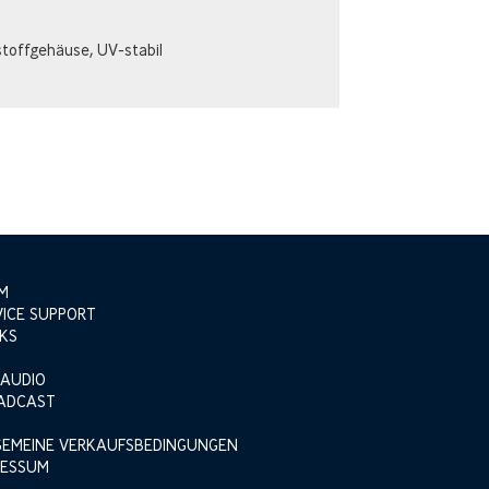
toffgehäuse, UV-stabil
M
VICE SUPPORT
KS
 AUDIO
ADCAST
GEMEINE VERKAUFSBEDINGUNGEN
RESSUM