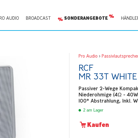
RO AUDIO
BROADCAST
SONDERANGEBOTE
HÄNDLE
Pro Audio
>
Passivlautspreche
RCF
MR 33T WHITE
Passiver 2-Wege Kompakt
Niederohmige (4Ω - 40W
100° Abstrahlung, Inkl. 
2 am Lager
Kaufen