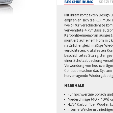
BESCHREIBUNG
SPEZIF
Mit ihrem kompakten Design und
empfehlen sich die RCF MON
(weiß) für verschiedenste kom
verwendete 4,75” Basslautspre
Karbonfibermembran ausgesta
montiert auf einem Horn mit k
natürliche, gleichmäßige Wie
verdichteten, kratzfesten Kuns
beschichtetes Stahlgitter ge
einer Schutzabdeckung verseh
Verwendung von hochwertigen
Gehäuse machen das System 
hervorragende Wiedergabeeig
MERKMALE
Für hochwertige Sprach un
Niederohmige (4O - 40W) 
4,75" Karbonfiber Woofer, k
Interne Weiche mit niedrige