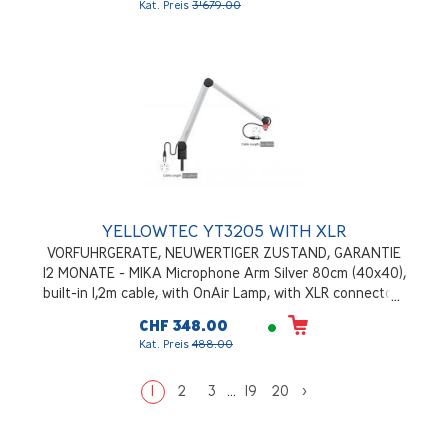
Kat. Preis
3'679.00
SIP 2.0 protocol and conforms to N/ACIP standards
YELLOWTEC YT3205 WITH XLR
VORFUHRGERATE, NEUWERTIGER ZUSTAND, GARANTIE
12 MONATE - MIKA Microphone Arm Silver 80cm (40x40),
built-in 1,2m cable, with OnAir Lamp, with XLR connectors
installed
CHF 348.00
Kat. Preis
488.00
1
2
3
...
19
20
>