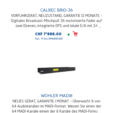
CALREC BRIO-36
VORFUHRGERAT, NEUZUSTAND, GARANTIE 12 MONATE -
Digitales Broadcast-Mischpult 36 motorisierte Fader auf
zwei Ebenen, integrierte DPS und lokale E/A mit 24
Mikrofon-/Line-Eingängen, 16 Line-Ausgängen, 8 AES-
CHF 7'888.00
E/A, 3 Erweiterungssteckplätze für weitere E/A oder
Kat. Preis
31'600.00
Schnittstellen (SDI, MADI, Dante, AES67 usw.), optionales
Hydra 2-Audionetzwerk, doppeltes Netzteil
WOHLER MADI8
NEUES GERAT, GARANTIE 1 MONAT - Überwacht 8 von
64 Audiokanälen im MADI-Format. Weisen Sie einen der
64 MADI-Kanäle einem der 8 Kanäle des MADI-Formats