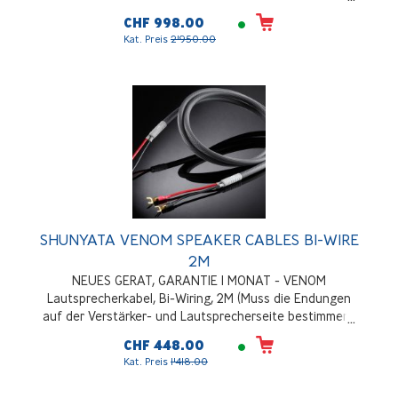
zu. 8 Voreinstellungen ermöglichen dem Benutzer
CHF 998.00
sofortige Konfigurationsänderungen. Optische und
Kat. Preis
2'950.00
koaxiale MADI-Eingänge
SHUNYATA VENOM SPEAKER CABLES BI-WIRE
2M
NEUES GERAT, GARANTIE 1 MONAT - VENOM
Lautsprecherkabel, Bi-Wiring, 2M (Muss die Endungen
auf der Verstärker- und Lautsprecherseite bestimmen),
Stereo
CHF 448.00
Kat. Preis
1'418.00