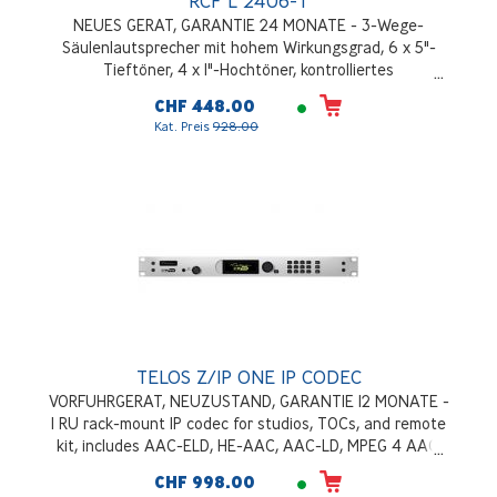
RCF L 2406-T
NEUES GERAT, GARANTIE 24 MONATE - 3-Wege-
Säulenlautsprecher mit hohem Wirkungsgrad, 6 x 5"-
Tieftöner, 4 x 1"-Hochtöner, kontrolliertes
Abstrahlverhalten, Frequenzgang 100 - 20000Hz, 126dB
CHF 448.00
SPL max, Schwarz
Kat. Preis
928.00
TELOS Z/IP ONE IP CODEC
VORFUHRGERAT, NEUZUSTAND, GARANTIE 12 MONATE -
1 RU rack-mount IP codec for studios, TOCs, and remote
kit, includes AAC-ELD, HE-AAC, AAC-LD, MPEG 4 AAC,
MPEG 2 AAC, MPEG Layer 2, G.711, G.722 codecs, plus
CHF 998.00
linear audio. aptX® Enhanced* codec optional, supports