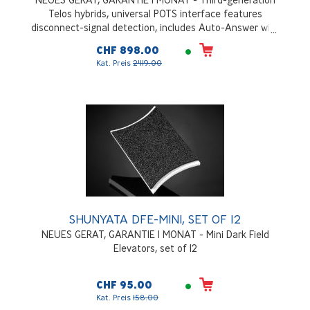
Telos hybrids, universal POTS interface features
disconnect-signal detection, includes Auto-Answer with
selectable ring count, switchable mic/line input, call
CHF 898.00
screening, and line-hold features, front-panel send and
Kat. Preis
2'119.00
receive audio metering, analog I/O standard; AES/EBU
I/O with automatic sample rate conversion optional.
Auto-ranging power supply, 90 – 132 / 187 – 264 VAC,
50Hz/60Hz, 100 Watts, 1 RU
SHUNYATA DFE-MINI, SET OF 12
NEUES GERAT, GARANTIE 1 MONAT - Mini Dark Field
Elevators, set of 12
CHF 95.00
Kat. Preis
158.00