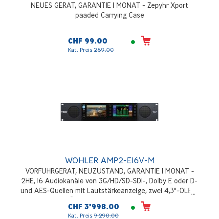
NEUES GERAT, GARANTIE 1 MONAT - Zepyhr Xport
paaded Carrying Case
CHF 99.00
Kat. Preis
269.00
WOHLER AMP2-E16V-M
VORFUHRGERAT, NEUZUSTAND, GARANTIE 1 MONAT -
2HE, 16 Audiokanäle von 3G/HD/SD-SDI-, Dolby E oder D-
und AES-Quellen mit Lautstärkeanzeige, zwei 4,3"-OLED-
Bildschirme zur Überwachung der Pegelanzeigen und des
CHF 3'998.00
eingehenden Videos. Geliefert mit WO829024 I/O-Modul
Kat. Preis
9'290.00