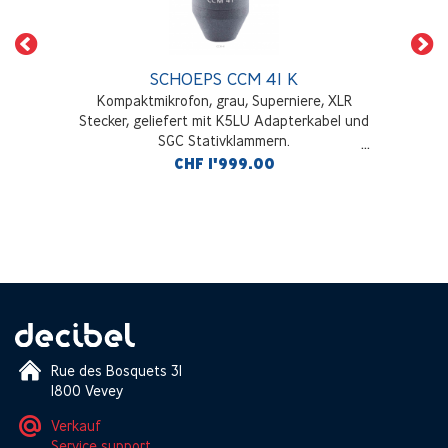
SCHOEPS CCM 41 K
Kompaktmikrofon, grau, Superniere, XLR
Stecker, geliefert mit K5LU Adapterkabel und
SGC Stativklammern.
CHF 1'999.00
Rue des Bosquets 31
1800 Vevey
Verkauf
Service support