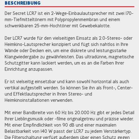
BESCHREIBUNG
Der Secret LCR7 ist ein 2-Wege-Einbaulautsprecher mit zwei 170-
mm-Tiefmitteltönern mit Polypropylenmembran und einem
schwenkbaren 25-mm-Hochtöner mit Gewebekalotte.
Der LCR7 wurde für den vielseitigen Einsatz als 2.0-Stereo- oder
Heimkino-Lautsprecher konzipiert und fügt sich nahtlos in Ihre
Wände oder Decken ein, um eine diskrete und leistungsstarke
Klangwiedergabe zu gewährleisten. Das ultradünne, magnetische
Schutzgitter kann lackiert werden, um es an die Farben Ihrer
Einrichtung anzupassen.
Er ist vielseitig einsetzbar und kann sowohl horizontal als auch
vertikal aufgestellt werden. So können Sie ihn als Front-, Center-
und Effektlautsprecher in Ihren Stereo- und
Heimkinoinstallationen verwenden.
Mit einer Bandbreite von 60 Hz bis 20.000 Hz gibt er jedes Detail
Ihrer Lieblingsmusik oder -filme originalgetreu und präzise wieder.
Mit einer Empfindlichkeit von 90 dB und einer maximalen
Belastbarkeit von 140 W passt der LCR7 zu jedem Verstärkertyp.
Die Filterschaltung verfügt außerdem über einen Schutz gegen