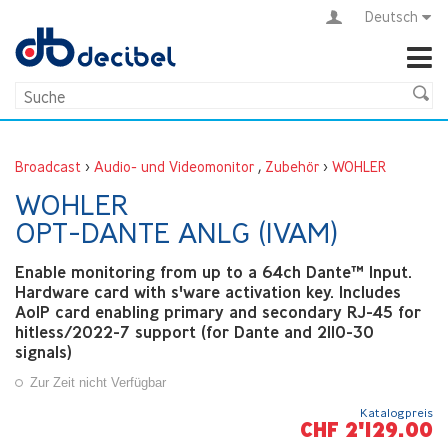
Deutsch
Broadcast
>
Audio- und Videomonitor
,
Zubehör
>
WOHLER
WOHLER
OPT-DANTE ANLG (IVAM)
Enable monitoring from up to a 64ch Dante™ Input.
Hardware card with s'ware activation key. Includes
AoIP card enabling primary and secondary RJ-45 for
hitless/2022-7 support (for Dante and 2110-30
signals)
Zur Zeit nicht Verfügbar
Katalogpreis
CHF 2'129.00