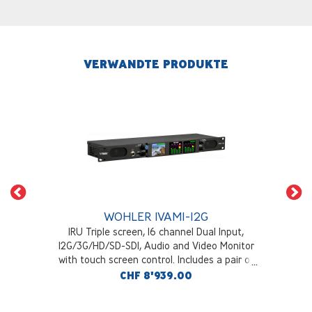
VERWANDTE PRODUKTE
WOHLER IVAM1-12G
1RU Triple screen, 16 channel Dual Input,
12G/3G/HD/SD-SDI, Audio and Video Monitor
with touch screen control. Includes a pair of
analog Inputs and outputs on XLR & HDMI
CHF 8'939.00
Output. Includes Loudness, phase monitoring
and up to 64 presets