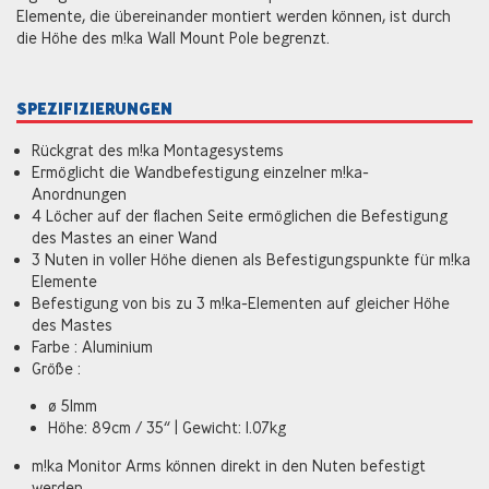
Elemente, die übereinander montiert werden können, ist durch
die Höhe des m!ka Wall Mount Pole begrenzt.
SPEZIFIZIERUNGEN
Rückgrat des m!ka Montagesystems
Ermöglicht die Wandbefestigung einzelner m!ka-
Anordnungen
4 Löcher auf der flachen Seite ermöglichen die Befestigung
des Mastes an einer Wand
3 Nuten in voller Höhe dienen als Befestigungspunkte für m!ka
Elemente
Befestigung von bis zu 3 m!ka-Elementen auf gleicher Höhe
des Mastes
Farbe : Aluminium
Größe :
ø 51mm
Höhe: 89cm / 35“ | Gewicht: 1.07kg
m!ka Monitor Arms können direkt in den Nuten befestigt
werden