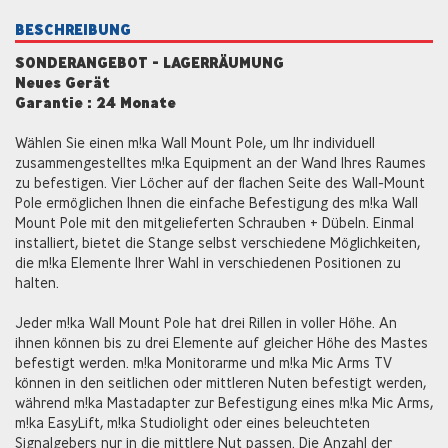
BESCHREIBUNG
SONDERANGEBOT - LAGERRÄUMUNG
Neues Gerät
Garantie : 24 Monate
Wählen Sie einen m!ka Wall Mount Pole, um Ihr individuell
zusammengestelltes m!ka Equipment an der Wand Ihres Raumes
zu befestigen. Vier Löcher auf der flachen Seite des Wall-Mount
Pole ermöglichen Ihnen die einfache Befestigung des m!ka Wall
Mount Pole mit den mitgelieferten Schrauben + Dübeln. Einmal
installiert, bietet die Stange selbst verschiedene Möglichkeiten,
die m!ka Elemente Ihrer Wahl in verschiedenen Positionen zu
halten.
Jeder m!ka Wall Mount Pole hat drei Rillen in voller Höhe. An
ihnen können bis zu drei Elemente auf gleicher Höhe des Mastes
befestigt werden. m!ka Monitorarme und m!ka Mic Arms TV
können in den seitlichen oder mittleren Nuten befestigt werden,
während m!ka Mastadapter zur Befestigung eines m!ka Mic Arms,
m!ka EasyLift, m!ka Studiolight oder eines beleuchteten
Signalgebers nur in die mittlere Nut passen. Die Anzahl der