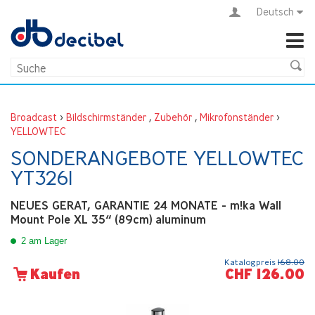
Deutsch
Broadcast
>
Bildschirmständer
,
Zubehör
,
Mikrofonständer
>
YELLOWTEC
SONDERANGEBOTE YELLOWTEC
YT3261
NEUES GERAT, GARANTIE 24 MONATE - m!ka Wall
Mount Pole XL 35“ (89cm) aluminum
2 am Lager
Katalogpreis
168.00
CHF 126.00
Kaufen