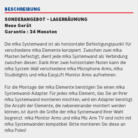
BESCHREIBUNG
SONDERANGEBOT - LAGERRÄUMUNG
Neue Gerät
Garantie : 24 Monaten
Die m!ka Systemwand ist als horizontaler Befestigungspunkt für
verschiedene m!ka Elemente konzipiert. Zwischen zwei m!ka
Masten befestigt, dient jede m!ka Systemwand als Verbindung
zwischen diesen. Dank ihrer zwei horizontalen Nuten kann die
m!ka System Wall verschiedene m!ka Microphone Arms, m!ka
Studiolights und m!ka EasyLift Monitor Arms aufnehmen.
Für die Montage der m!ka Elemente benötigen Sie einen m!ka
Systemwand-Adapter. Für jedes m!ka Element, das Sie an Ihrer
m!ka Systemwand montieren möchten, wird ein Adapter benötigt.
Die Anzahl der Elemente, die nebeneinander montiert werden
können, ist durch die Größe der m!ka Systemwand Ihrer Wahl
begrenzt. m!ka Monitor Arms und m!ka Mic Arm TV sind nicht mit
m!ka Systemwänden kompatibel. Bitte montieren Sie diese an
m!ka Poles!