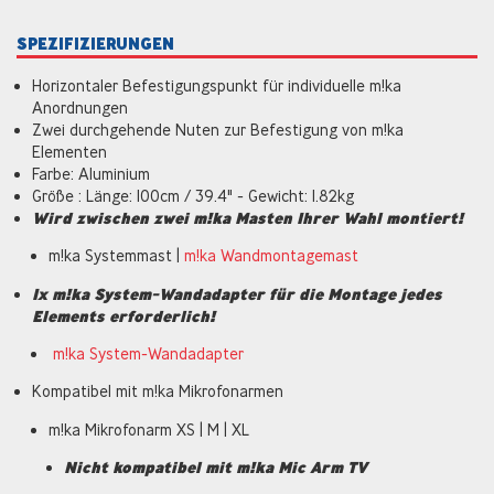
SPEZIFIZIERUNGEN
Horizontaler Befestigungspunkt für individuelle m!ka
Anordnungen
Zwei durchgehende Nuten zur Befestigung von m!ka
Elementen
Farbe: Aluminium
Größe : Länge: 100cm / 39.4" - Gewicht: 1.82kg
Wird zwischen zwei m!ka Masten Ihrer Wahl montiert!
m!ka Systemmast |
m!ka Wandmontagemast
1x m!ka System-Wandadapter für die Montage jedes
Elements erforderlich!
m!ka System-Wandadapter
Kompatibel mit m!ka Mikrofonarmen
m!ka Mikrofonarm XS | M | XL
Nicht kompatibel mit m!ka Mic Arm TV