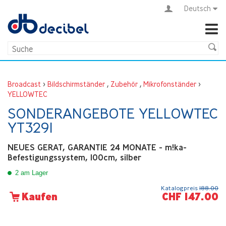
Deutsch
Broadcast
>
Bildschirmständer
,
Zubehör
,
Mikrofonständer
>
YELLOWTEC
SONDERANGEBOTE YELLOWTEC
YT3291
NEUES GERAT, GARANTIE 24 MONATE - m!ka-
Befestigungssystem, 100cm, silber
2 am Lager
Katalogpreis
188.00
CHF 147.00
Kaufen