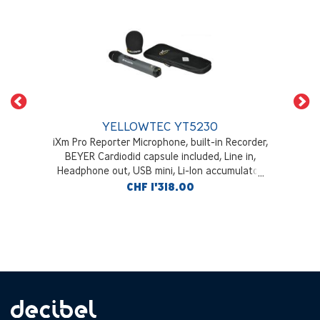
YELLOWTEC YT5230
iXm Pro Reporter Microphone, built-in Recorder,
BEYER Cardiodid capsule included, Line in,
Headphone out, USB mini, Li-Ion accumulator,
compartment for 3 x AA batteries. WiFi 8GB SD
CHF 1'318.00
Card, pouch and windscreen included.