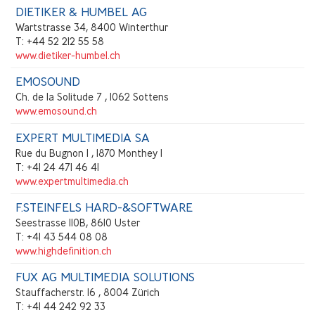
DIETIKER & HUMBEL AG
Wartstrasse 34, 8400 Winterthur
T: +44 52 212 55 58
www.dietiker-humbel.ch
EMOSOUND
Ch. de la Solitude 7 , 1062 Sottens
www.emosound.ch
EXPERT MULTIMEDIA SA
Rue du Bugnon 1 , 1870 Monthey 1
T: +41 24 471 46 41
www.expertmultimedia.ch
F.STEINFELS HARD-&SOFTWARE
Seestrasse 110B, 8610 Uster
T: +41 43 544 08 08
www.highdefinition.ch
FUX AG MULTIMEDIA SOLUTIONS
Stauffacherstr. 16 , 8004 Zürich
T: +41 44 242 92 33