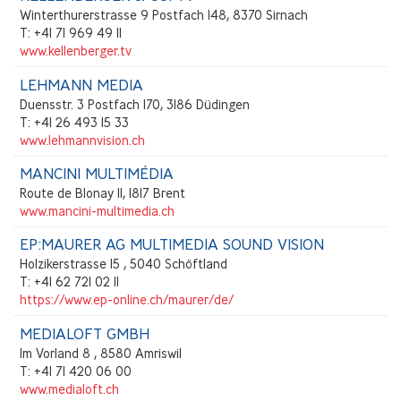
Winterthurerstrasse 9 Postfach 148, 8370 Sirnach
T: +41 71 969 49 11
www.kellenberger.tv
LEHMANN MEDIA
Duensstr. 3 Postfach 170, 3186 Düdingen
T: +41 26 493 15 33
www.lehmannvision.ch
MANCINI MULTIMÉDIA
Route de Blonay 11, 1817 Brent
www.mancini-multimedia.ch
EP:MAURER AG MULTIMEDIA SOUND VISION
Holzikerstrasse 15 , 5040 Schöftland
T: +41 62 721 02 11
https://www.ep-online.ch/maurer/de/
MEDIALOFT GMBH
Im Vorland 8 , 8580 Amriswil
T: +41 71 420 06 00
www.medialoft.ch