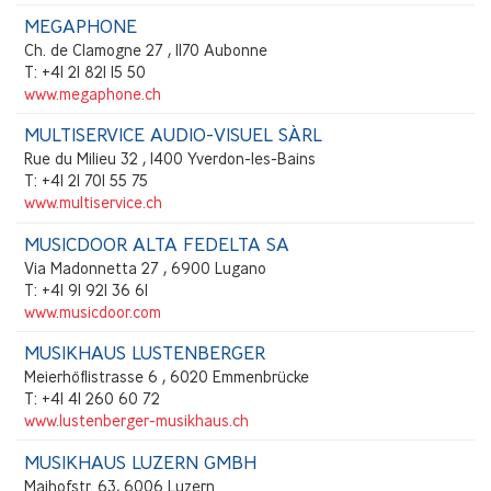
MEGAPHONE
Ch. de Clamogne 27 , 1170 Aubonne
T: +41 21 821 15 50
www.megaphone.ch
MULTISERVICE AUDIO-VISUEL SÀRL
Rue du Milieu 32 , 1400 Yverdon-les-Bains
T: +41 21 701 55 75
www.multiservice.ch
MUSICDOOR ALTA FEDELTA SA
Via Madonnetta 27 , 6900 Lugano
T: +41 91 921 36 61
www.musicdoor.com
MUSIKHAUS LUSTENBERGER
Meierhöflistrasse 6 , 6020 Emmenbrücke
T: +41 41 260 60 72
www.lustenberger-musikhaus.ch
MUSIKHAUS LUZERN GMBH
Maihofstr. 63, 6006 Luzern