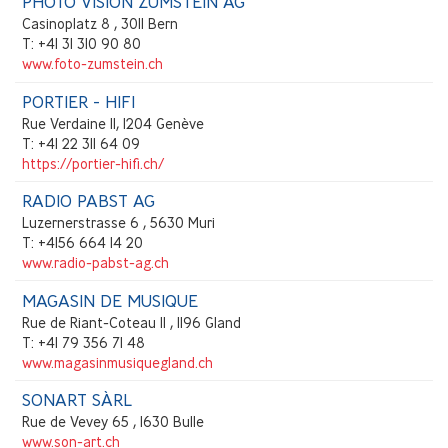
PHOTO VISION ZUMSTEIN AG
Casinoplatz 8 , 3011 Bern
T: +41 31 310 90 80
www.foto-zumstein.ch
PORTIER - HIFI
Rue Verdaine 11, 1204 Genève
T: +41 22 311 64 09
https://portier-hifi.ch/
RADIO PABST AG
Luzernerstrasse 6 , 5630 Muri
T: +4156 664 14 20
www.radio-pabst-ag.ch
MAGASIN DE MUSIQUE
Rue de Riant-Coteau 11 , 1196 Gland
T: +41 79 356 71 48
www.magasinmusiquegland.ch
SONART SÀRL
Rue de Vevey 65 , 1630 Bulle
www.son-art.ch