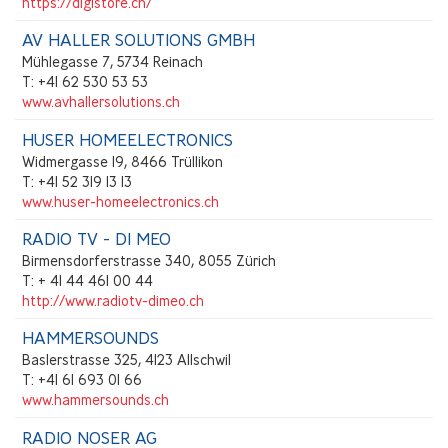
https://digistore.ch/
AV HALLER SOLUTIONS GMBH
Mühlegasse 7, 5734 Reinach
T: +41 62 530 53 53
www.avhallersolutions.ch
HUSER HOMEELECTRONICS
Widmergasse 19, 8466 Trüllikon
T: +41 52 319 13 13
www.huser-homeelectronics.ch
RADIO TV - DI MEO
Birmensdorferstrasse 340, 8055 Zürich
T: + 41 44 461 00 44
http://www.radiotv-dimeo.ch
HAMMERSOUNDS
Baslerstrasse 325, 4123 Allschwil
T: +41 61 693 01 66
www.hammersounds.ch
RADIO NOSER AG