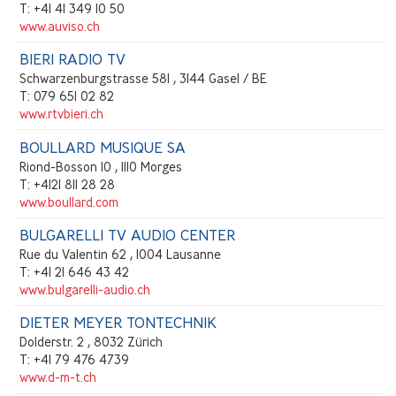
T: +41 41 349 10 50
www.auviso.ch
BIERI RADIO TV
Schwarzenburgstrasse 581 , 3144 Gasel / BE
T: 079 651 02 82
www.rtvbieri.ch
BOULLARD MUSIQUE SA
Riond-Bosson 10 , 1110 Morges
T: +4121 811 28 28
www.boullard.com
BULGARELLI TV AUDIO CENTER
Rue du Valentin 62 , 1004 Lausanne
T: +41 21 646 43 42
www.bulgarelli-audio.ch
DIETER MEYER TONTECHNIK
Dolderstr. 2 , 8032 Zürich
T: +41 79 476 4739
www.d-m-t.ch