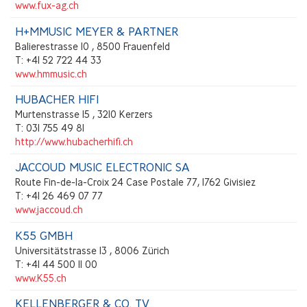
www.fux-ag.ch
H+MMUSIC MEYER & PARTNER
Balierestrasse 10 , 8500 Frauenfeld
T: +41 52 722 44 33
www.hmmusic.ch
HUBACHER HIFI
Murtenstrasse 15 , 3210 Kerzers
T: 031 755 49 81
http://www.hubacherhifi.ch
JACCOUD MUSIC ELECTRONIC SA
Route Fin-de-la-Croix 24 Case Postale 77, 1762 Givisiez
T: +41 26 469 07 77
www.jaccoud.ch
K55 GMBH
Universitätstrasse 13 , 8006 Zürich
T: +41 44 500 11 00
www.K55.ch
KELLENBERGER & CO. TV