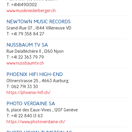
T: +41414901302
www.musikniederberger.ch
NEWTOWN MUSIC RECORDS
Grand-Rue 07 , 1844 Villeneuve VD
T: +41 79 358 84 27
NUSSBAUM TV SA
Rue Delafléchère 11 , 1260 Nyon
T: +41 22 363 79 79
www.nussbaumtv.ch
PHOENIX HIFI HIGH-END
Oltnerstrasse 25 , 4663 Aarburg
T: 062 791 33 30
https://phoenix-hifi.ch/
PHOTO VERDAINE SA
6, place des Eaux-Vives , 1207 Genève
T: +41 22 840 13 63
https://www.photoverdaine.ch/