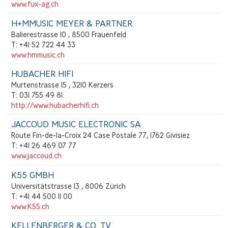
www.fux-ag.ch
H+MMUSIC MEYER & PARTNER
Balierestrasse 10 , 8500 Frauenfeld
T: +41 52 722 44 33
www.hmmusic.ch
HUBACHER HIFI
Murtenstrasse 15 , 3210 Kerzers
T: 031 755 49 81
http://www.hubacherhifi.ch
JACCOUD MUSIC ELECTRONIC SA
Route Fin-de-la-Croix 24 Case Postale 77, 1762 Givisiez
T: +41 26 469 07 77
www.jaccoud.ch
K55 GMBH
Universitätstrasse 13 , 8006 Zürich
T: +41 44 500 11 00
www.K55.ch
KELLENBERGER & CO. TV