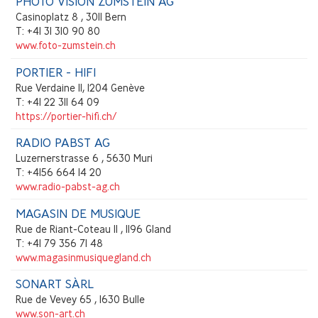
PHOTO VISION ZUMSTEIN AG
Casinoplatz 8 , 3011 Bern
T: +41 31 310 90 80
www.foto-zumstein.ch
PORTIER - HIFI
Rue Verdaine 11, 1204 Genève
T: +41 22 311 64 09
https://portier-hifi.ch/
RADIO PABST AG
Luzernerstrasse 6 , 5630 Muri
T: +4156 664 14 20
www.radio-pabst-ag.ch
MAGASIN DE MUSIQUE
Rue de Riant-Coteau 11 , 1196 Gland
T: +41 79 356 71 48
www.magasinmusiquegland.ch
SONART SÀRL
Rue de Vevey 65 , 1630 Bulle
www.son-art.ch