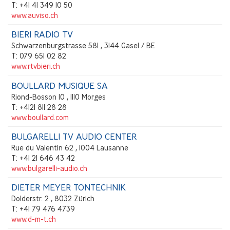
T: +41 41 349 10 50
www.auviso.ch
BIERI RADIO TV
Schwarzenburgstrasse 581 , 3144 Gasel / BE
T: 079 651 02 82
www.rtvbieri.ch
BOULLARD MUSIQUE SA
Riond-Bosson 10 , 1110 Morges
T: +4121 811 28 28
www.boullard.com
BULGARELLI TV AUDIO CENTER
Rue du Valentin 62 , 1004 Lausanne
T: +41 21 646 43 42
www.bulgarelli-audio.ch
DIETER MEYER TONTECHNIK
Dolderstr. 2 , 8032 Zürich
T: +41 79 476 4739
www.d-m-t.ch