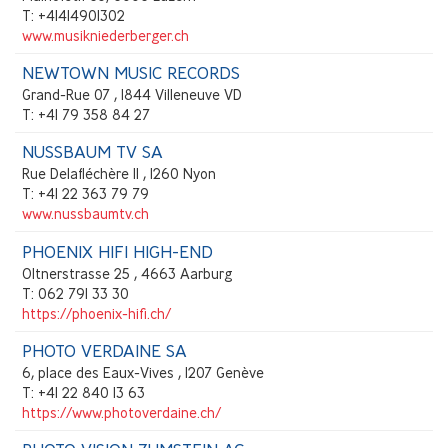
T: +41414901302
www.musikniederberger.ch
NEWTOWN MUSIC RECORDS
Grand-Rue 07 , 1844 Villeneuve VD
T: +41 79 358 84 27
NUSSBAUM TV SA
Rue Delafléchère 11 , 1260 Nyon
T: +41 22 363 79 79
www.nussbaumtv.ch
PHOENIX HIFI HIGH-END
Oltnerstrasse 25 , 4663 Aarburg
T: 062 791 33 30
https://phoenix-hifi.ch/
PHOTO VERDAINE SA
6, place des Eaux-Vives , 1207 Genève
T: +41 22 840 13 63
https://www.photoverdaine.ch/