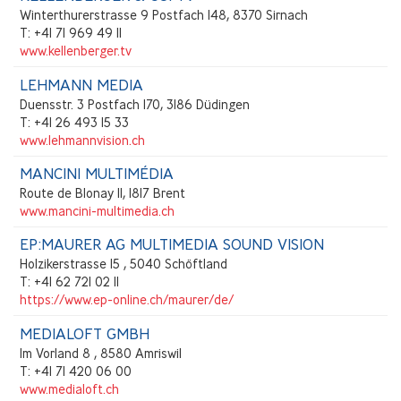
Winterthurerstrasse 9 Postfach 148, 8370 Sirnach
T: +41 71 969 49 11
www.kellenberger.tv
LEHMANN MEDIA
Duensstr. 3 Postfach 170, 3186 Düdingen
T: +41 26 493 15 33
www.lehmannvision.ch
MANCINI MULTIMÉDIA
Route de Blonay 11, 1817 Brent
www.mancini-multimedia.ch
EP:MAURER AG MULTIMEDIA SOUND VISION
Holzikerstrasse 15 , 5040 Schöftland
T: +41 62 721 02 11
https://www.ep-online.ch/maurer/de/
MEDIALOFT GMBH
Im Vorland 8 , 8580 Amriswil
T: +41 71 420 06 00
www.medialoft.ch