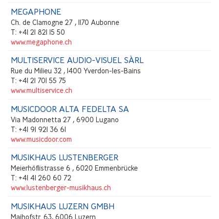
MEGAPHONE
Ch. de Clamogne 27 , 1170 Aubonne
T: +41 21 821 15 50
www.megaphone.ch
MULTISERVICE AUDIO-VISUEL SÀRL
Rue du Milieu 32 , 1400 Yverdon-les-Bains
T: +41 21 701 55 75
www.multiservice.ch
MUSICDOOR ALTA FEDELTA SA
Via Madonnetta 27 , 6900 Lugano
T: +41 91 921 36 61
www.musicdoor.com
MUSIKHAUS LUSTENBERGER
Meierhöflistrasse 6 , 6020 Emmenbrücke
T: +41 41 260 60 72
www.lustenberger-musikhaus.ch
MUSIKHAUS LUZERN GMBH
Maihofstr. 63, 6006 Luzern