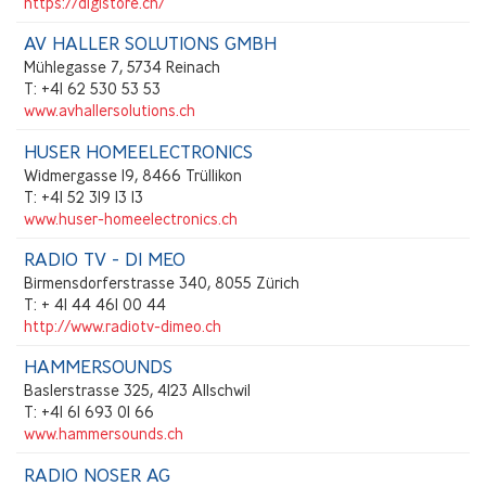
https://digistore.ch/
AV HALLER SOLUTIONS GMBH
Mühlegasse 7, 5734 Reinach
T: +41 62 530 53 53
www.avhallersolutions.ch
HUSER HOMEELECTRONICS
Widmergasse 19, 8466 Trüllikon
T: +41 52 319 13 13
www.huser-homeelectronics.ch
RADIO TV - DI MEO
Birmensdorferstrasse 340, 8055 Zürich
T: + 41 44 461 00 44
http://www.radiotv-dimeo.ch
HAMMERSOUNDS
Baslerstrasse 325, 4123 Allschwil
T: +41 61 693 01 66
www.hammersounds.ch
RADIO NOSER AG