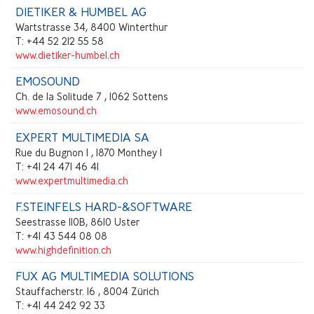
DIETIKER & HUMBEL AG
Wartstrasse 34, 8400 Winterthur
T: +44 52 212 55 58
www.dietiker-humbel.ch
EMOSOUND
Ch. de la Solitude 7 , 1062 Sottens
www.emosound.ch
EXPERT MULTIMEDIA SA
Rue du Bugnon 1 , 1870 Monthey 1
T: +41 24 471 46 41
www.expertmultimedia.ch
F.STEINFELS HARD-&SOFTWARE
Seestrasse 110B, 8610 Uster
T: +41 43 544 08 08
www.highdefinition.ch
FUX AG MULTIMEDIA SOLUTIONS
Stauffacherstr. 16 , 8004 Zürich
T: +41 44 242 92 33