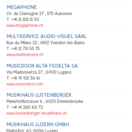
MEGAPHONE
Ch. de Clamogne 27 , 1170 Aubonne
T: +41 21 821 15 50
www.megaphone.ch
MULTISERVICE AUDIO-VISUEL SÀRL
Rue du Milieu 32 , 1400 Yverdon-les-Bains
T: +41 21 701 55 75
www.multiservice.ch
MUSICDOOR ALTA FEDELTA SA
Via Madonnetta 27 , 6900 Lugano
T: +41 91 921 36 61
www.musicdoor.com
MUSIKHAUS LUSTENBERGER
Meierhöflistrasse 6 , 6020 Emmenbrücke
T: +41 41 260 60 72
www.lustenberger-musikhaus.ch
MUSIKHAUS LUZERN GMBH
Maihofstr. 63, 6006 Luzern