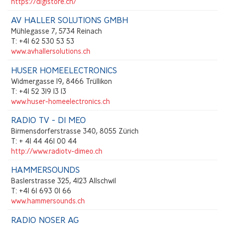
https://digistore.ch/
AV HALLER SOLUTIONS GMBH
Mühlegasse 7, 5734 Reinach
T: +41 62 530 53 53
www.avhallersolutions.ch
HUSER HOMEELECTRONICS
Widmergasse 19, 8466 Trüllikon
T: +41 52 319 13 13
www.huser-homeelectronics.ch
RADIO TV - DI MEO
Birmensdorferstrasse 340, 8055 Zürich
T: + 41 44 461 00 44
http://www.radiotv-dimeo.ch
HAMMERSOUNDS
Baslerstrasse 325, 4123 Allschwil
T: +41 61 693 01 66
www.hammersounds.ch
RADIO NOSER AG