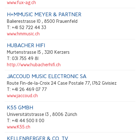
www.fux-ag.ch
H+MMUSIC MEYER & PARTNER
Balierestrasse 10 , 8500 Frauenfeld
T: +41 52 722 44 33
www.hmmusic.ch
HUBACHER HIFI
Murtenstrasse 15 , 3210 Kerzers
T: 031 755 49 81
http://www.hubacherhifi.ch
JACCOUD MUSIC ELECTRONIC SA
Route Fin-de-la-Croix 24 Case Postale 77, 1762 Givisiez
T: +41 26 469 07 77
www.jaccoud.ch
K55 GMBH
Universitätstrasse 13 , 8006 Zürich
T: +41 44 500 11 00
www.K55.ch
KELLENBERGER & CO. TV