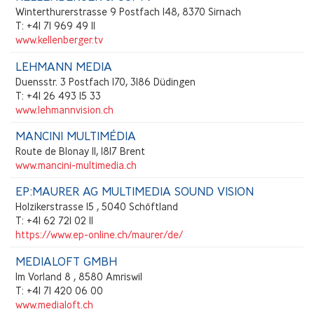
Winterthurerstrasse 9 Postfach 148, 8370 Sirnach
T: +41 71 969 49 11
www.kellenberger.tv
LEHMANN MEDIA
Duensstr. 3 Postfach 170, 3186 Düdingen
T: +41 26 493 15 33
www.lehmannvision.ch
MANCINI MULTIMÉDIA
Route de Blonay 11, 1817 Brent
www.mancini-multimedia.ch
EP:MAURER AG MULTIMEDIA SOUND VISION
Holzikerstrasse 15 , 5040 Schöftland
T: +41 62 721 02 11
https://www.ep-online.ch/maurer/de/
MEDIALOFT GMBH
Im Vorland 8 , 8580 Amriswil
T: +41 71 420 06 00
www.medialoft.ch