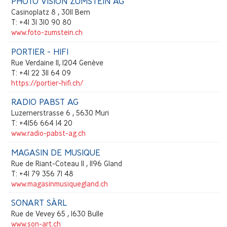
PHOTO VISION ZUMSTEIN AG
Casinoplatz 8 , 3011 Bern
T: +41 31 310 90 80
www.foto-zumstein.ch
PORTIER - HIFI
Rue Verdaine 11, 1204 Genève
T: +41 22 311 64 09
https://portier-hifi.ch/
RADIO PABST AG
Luzernerstrasse 6 , 5630 Muri
T: +4156 664 14 20
www.radio-pabst-ag.ch
MAGASIN DE MUSIQUE
Rue de Riant-Coteau 11 , 1196 Gland
T: +41 79 356 71 48
www.magasinmusiquegland.ch
SONART SÀRL
Rue de Vevey 65 , 1630 Bulle
www.son-art.ch