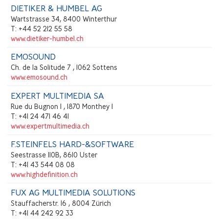
DIETIKER & HUMBEL AG
Wartstrasse 34, 8400 Winterthur
T: +44 52 212 55 58
www.dietiker-humbel.ch
EMOSOUND
Ch. de la Solitude 7 , 1062 Sottens
www.emosound.ch
EXPERT MULTIMEDIA SA
Rue du Bugnon 1 , 1870 Monthey 1
T: +41 24 471 46 41
www.expertmultimedia.ch
F.STEINFELS HARD-&SOFTWARE
Seestrasse 110B, 8610 Uster
T: +41 43 544 08 08
www.highdefinition.ch
FUX AG MULTIMEDIA SOLUTIONS
Stauffacherstr. 16 , 8004 Zürich
T: +41 44 242 92 33