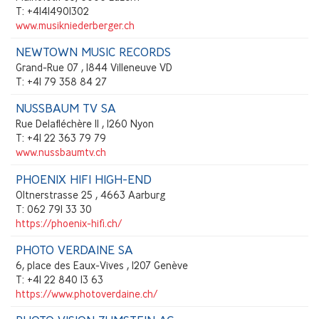
T: +41414901302
www.musikniederberger.ch
NEWTOWN MUSIC RECORDS
Grand-Rue 07 , 1844 Villeneuve VD
T: +41 79 358 84 27
NUSSBAUM TV SA
Rue Delafléchère 11 , 1260 Nyon
T: +41 22 363 79 79
www.nussbaumtv.ch
PHOENIX HIFI HIGH-END
Oltnerstrasse 25 , 4663 Aarburg
T: 062 791 33 30
https://phoenix-hifi.ch/
PHOTO VERDAINE SA
6, place des Eaux-Vives , 1207 Genève
T: +41 22 840 13 63
https://www.photoverdaine.ch/