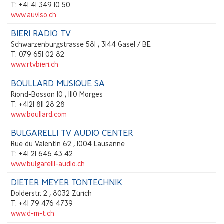
T: +41 41 349 10 50
www.auviso.ch
BIERI RADIO TV
Schwarzenburgstrasse 581 , 3144 Gasel / BE
T: 079 651 02 82
www.rtvbieri.ch
BOULLARD MUSIQUE SA
Riond-Bosson 10 , 1110 Morges
T: +4121 811 28 28
www.boullard.com
BULGARELLI TV AUDIO CENTER
Rue du Valentin 62 , 1004 Lausanne
T: +41 21 646 43 42
www.bulgarelli-audio.ch
DIETER MEYER TONTECHNIK
Dolderstr. 2 , 8032 Zürich
T: +41 79 476 4739
www.d-m-t.ch