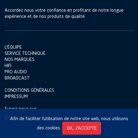
Accordez nous votre confiance en profitant de notre longue
expérience et de nos produits de qualité
L'ÉQUIPE
SERVICE TECHNIQUE
NOS MARQUES
HIFI
PRO AUDIO
BROADCAST
CONDITIONS GÉNÉRALES
IMPRESSUM
Suivez-nous sur:
FACEBOOK
INSTAGRAM
Afin de faciliter l’utilisation de notre site web, nous utilisons
des cookies.
OK, J’ACCEPTE
© Copyright 2026 DECIBEL SA