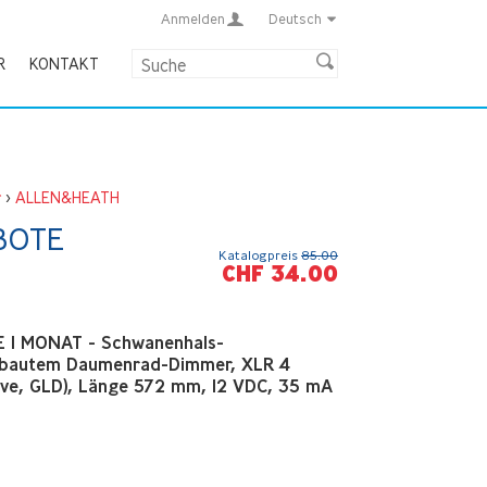
Anmelden
Deutsch
R
KONTAKT
r
>
ALLEN&HEATH
BOTE
Katalogpreis
85.00
CHF 34.00
 1 MONAT - Schwanenhals-
ebautem Daumenrad-Dimmer, XLR 4
ive, GLD), Länge 572 mm, 12 VDC, 35 mA