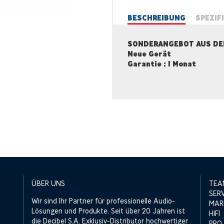
BESCHREIBUNG
SPEZIF
SONDERANGEBOT AUS DE
Neue Gerät
Garantie : 1 Monat
ÜBER UNS
TEA
SER
Wir sind Ihr Partner für professionelle Audio-
MAR
Lösungen und Produkte. Seit über 20 Jahren ist
HIFI
die Decibel S.A. Exklusiv-Distributor hochwertiger
PRO