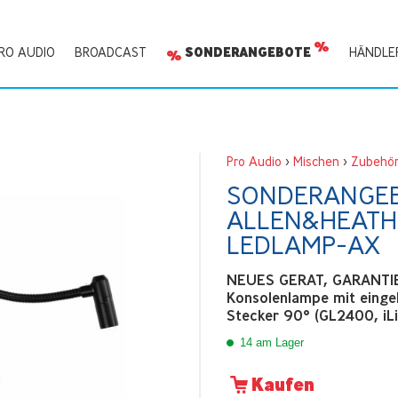
RO AUDIO
BROADCAST
SONDERANGEBOTE
HÄNDLE
Pro Audio
>
Mischen
>
Zubehö
SONDERANGE
ALLEN&HEATH
LEDLAMP-AX
NEUES GERAT, GARANTIE
Konsolenlampe mit eing
Stecker 90° (GL2400, iL
14 am Lager
Kaufen