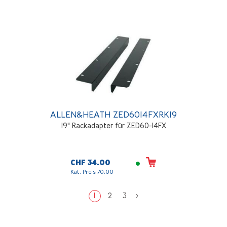
ALLEN&HEATH ZED6014FXRK19
19" Rackadapter für ZED60-14FX
CHF 34.00
Kat. Preis
70.00
1
2
3
>