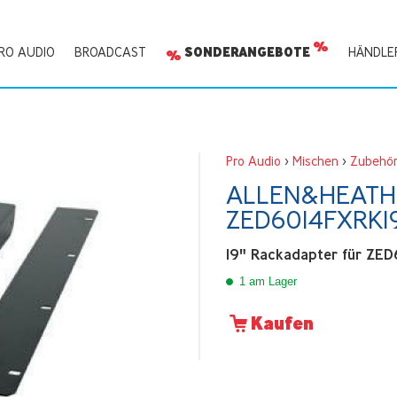
RO AUDIO
BROADCAST
SONDERANGEBOTE
HÄNDLE
Pro Audio
>
Mischen
>
Zubehö
ALLEN&HEATH
ZED6014FXRK1
19" Rackadapter für ZED
1 am Lager
Kaufen