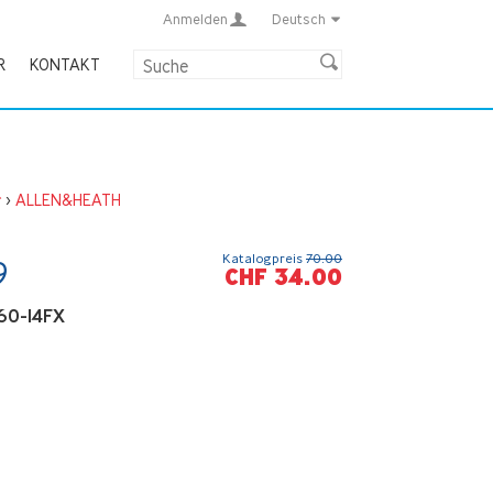
Anmelden
Deutsch
R
KONTAKT
r
>
ALLEN&HEATH
Katalogpreis
70.00
9
CHF 34.00
60-14FX