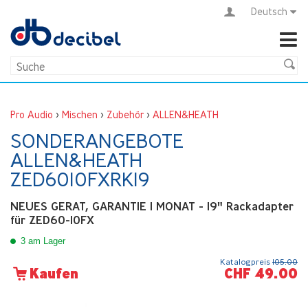
Deutsch
Pro Audio
>
Mischen
>
Zubehör
>
ALLEN&HEATH
SONDERANGEBOTE
ALLEN&HEATH
ZED6010FXRK19
NEUES GERAT, GARANTIE 1 MONAT - 19" Rackadapter
für ZED60-10FX
3 am Lager
Katalogpreis
105.00
CHF 49.00
Kaufen