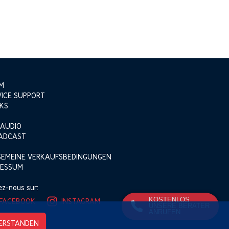
M
VICE SUPPORT
KS
 AUDIO
ADCAST
GEMEINE VERKAUFSBEDINGUNGEN
RESSUM
ez-nous sur:
KOSTENLOS
FACEBOOK
INSTAGRAM
UNSERE BERATER
ANRUFEN
VERSTANDEN