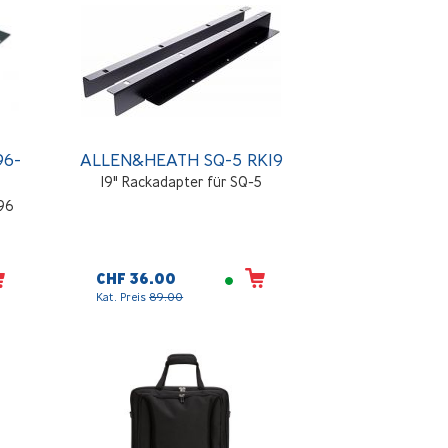
96-
ALLEN&HEATH SQ-5 RK19
19" Rackadapter für SQ-5
:96
CHF 36.00
Kat. Preis
89.00