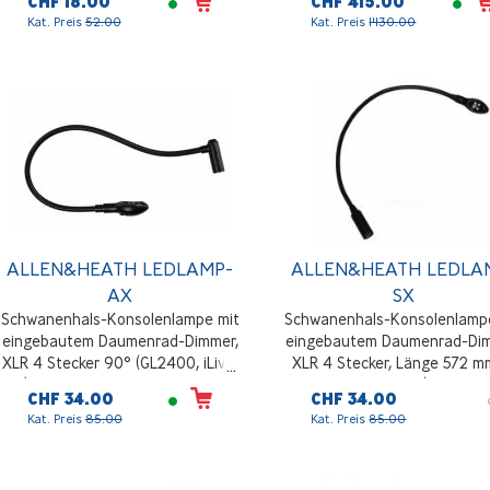
CHF 18.00
CHF 415.00
Kat. Preis
52.00
Kat. Preis
1'130.00
ALLEN&HEATH LEDLAMP-
ALLEN&HEATH LEDLA
AX
SX
Schwanenhals-Konsolenlampe mit
Schwanenhals-Konsolenlamp
eingebautem Daumenrad-Dimmer,
eingebautem Daumenrad-Dim
XLR 4 Stecker 90° (GL2400, iLive,
XLR 4 Stecker, Länge 572 mm
GLD), Länge 572 mm, 12 VDC, 35 mA
VDC, 35 mA, Gerade(WZ Serie
CHF 34.00
CHF 34.00
Series)
Kat. Preis
85.00
Kat. Preis
85.00