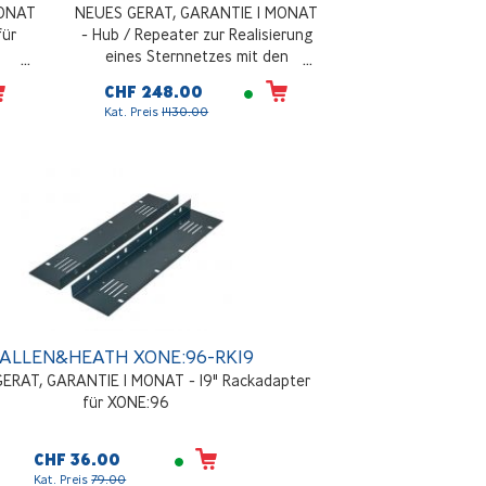
MONAT
NEUES GERAT, GARANTIE 1 MONAT
für
- Hub / Repeater zur Realisierung
eines Sternnetzes mit den
gegenüberliegenden
CHF 248.00
Steuergeräten. 1 Eingang bis 7
Kat. Preis
1'130.00
Ausgänge in RJ 45. 1U 19" Rack-
Format. Universalnetzteil 100 / 240
V, 50 / 60 Hz integriert. PL-Anet
ALLEN&HEATH XONE:96-RK19
ERAT, GARANTIE 1 MONAT - 19" Rackadapter
für XONE:96
CHF 36.00
Kat. Preis
79.00