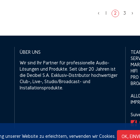
<
1
2
3
>
ÜBER UNS
TEA
SER
Wir sind Ihr Partner für professionelle Audio-
MAR
Lösungen und Produkte. Seit über 20 Jahren ist
HIFI
die Decibel S.A. Exklusiv-Distributor hochwertiger
PRO
Club-, Live-, Studio/Broadcast- und
BRO
Installationsprodukte.
ALL
IMP
Suiv
g unserer Website zu erleichtern, verwenden wir Cookies.
OK, EIN