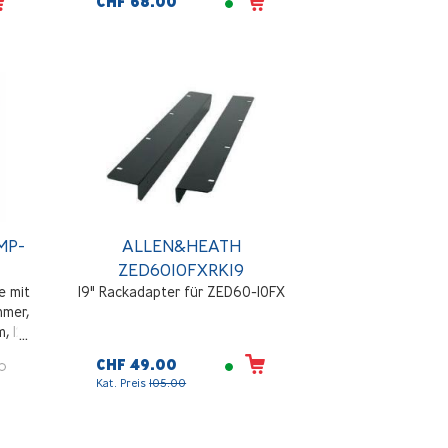
CHF 68.00
MP-
ALLEN&HEATH
ZED6010FXRK19
e mit
19" Rackadapter für ZED60-10FX
mer,
, 12
s, Qu
CHF 49.00
Kat. Preis
105.00