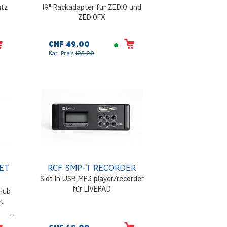
utz
19" Rackadapter für ZED10 und
ZED10FX
CHF 49.00
Kat. Preis
105.00
ET
RCF SMP-T RECORDER
Slot In USB MP3 player/recorder
für LIVEPAD
 Hub
et