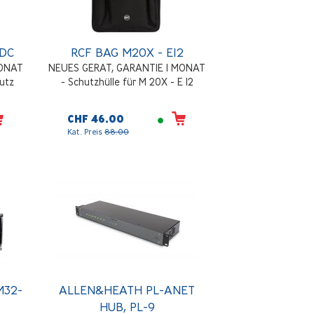
2DC
RCF BAG M20X - E12
MONAT
NEUES GERAT, GARANTIE 1 MONAT
hutz
- Schutzhülle für M 20X - E 12
CHF 46.00
Kat. Preis
88.00
M32-
ALLEN&HEATH PL-ANET
HUB, PL-9