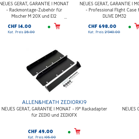
NEUES GERAT, GARANTIE 1 MONAT
NEUES GERAT, GARANTIE 1 
- Rackmontage-Zubehör für
- Professional Flight Case 
Mischer M 20X und E12
DLIVE DM32
CHF 14.00
CHF 698.00
Kat. Preis
28.00
Kat. Preis
2'340.00
ALLEN&HEATH ZED10RK19
NEUES GERAT, GARANTIE 1 MONAT - 19" Rackadapter
NEUES G
für ZED10 und ZED10FX
CHF 49.00
Kat. Preis
105.00