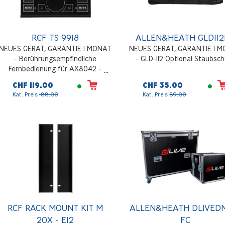
RCF TS 9918
ALLEN&HEATH GLD11
NEUES GERAT, GARANTIE 1 MONAT
NEUES GERAT, GARANTIE 1 
- Berührungsempfindliche
- GLD-112 Optional Staubsc
Fernbedienung für AX8042 -
ZX8060, Schwarz
CHF 119.00
CHF 35.00
Kat. Preis
188.00
Kat. Preis
89.00
RCF RACK MOUNT KIT M
ALLEN&HEATH DLIVED
20X - E12
FC