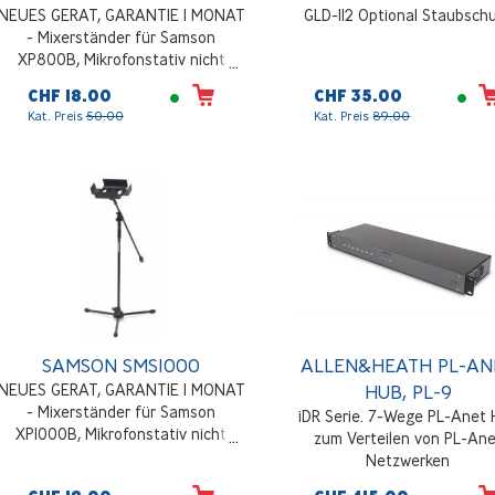
NEUES GERAT, GARANTIE 1 MONAT
GLD-112 Optional Staubsch
- Mixerständer für Samson
XP800B, Mikrofonstativ nicht
inklusiv.
CHF 18.00
CHF 35.00
Kat. Preis
50.00
Kat. Preis
89.00
SAMSON SMS1000
ALLEN&HEATH PL-AN
NEUES GERAT, GARANTIE 1 MONAT
HUB, PL-9
- Mixerständer für Samson
iDR Serie. 7-Wege PL-Anet
XP1000B, Mikrofonstativ nicht
zum Verteilen von PL-An
inklusiv.
Netzwerken