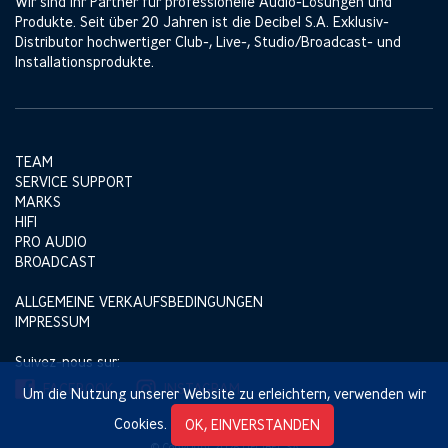
Wir sind Ihr Partner für professionelle Audio-Lösungen und
Produkte. Seit über 20 Jahren ist die Decibel S.A. Exklusiv-
Distributor hochwertiger Club-, Live-, Studio/Broadcast- und
Installationsprodukte.
TEAM
SERVICE SUPPORT
MARKS
HIFI
PRO AUDIO
BROADCAST
ALLGEMEINE VERKAUFSBEDINGUNGEN
IMPRESSUM
Suivez-nous sur:
FACEBOOK
INSTAGRAM
Um die Nutzung unserer Website zu erleichtern, verwenden wir
Cookies.
OK, EINVERSTANDEN
© Copyright 2026 DECIBEL SA