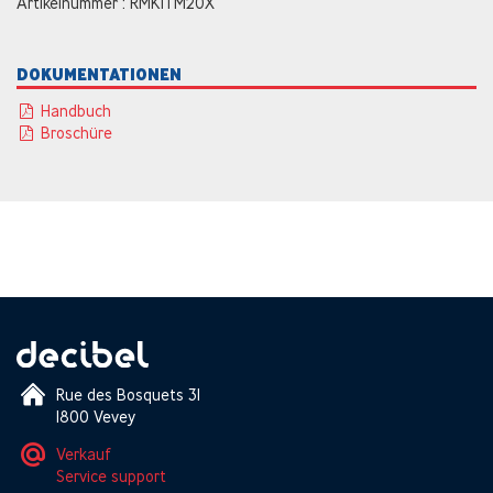
Artikelnummer : RMKITM20X
DOKUMENTATIONEN
Handbuch
Broschüre
Rue des Bosquets 31
1800 Vevey
Verkauf
Service support