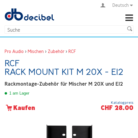
Deutsch
Pro Audio
>
Mischen
>
Zubehör
>
RCF
RCF
RACK MOUNT KIT M 20X - E12
Rackmontage-Zubehör für Mischer M 20X und E12
1 am Lager
Katalogpreis
CHF 28.00
Kaufen