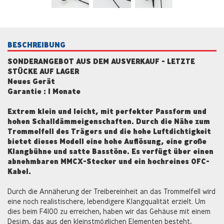
BESCHREIBUNG
SONDERANGEBOT AUS DEM AUSVERKAUF - LETZTE
STÜCKE AUF LAGER
Neues Gerät
Garantie : 1 Monate
Extrem klein und leicht, mit perfekter Passform und
hohen Schalldämmeigenschaften. Durch die Nähe zum
Trommelfell des Trägers und die hohe Luftdichtigkeit
bietet dieses Modell eine hohe Auflösung, eine große
Klangbühne und satte Basstöne. Es verfügt über einen
abnehmbaren MMCX-Stecker und ein hochreines OFC-
Kabel.
Durch die Annäherung der Treibereinheit an das Trommelfell wird
eine noch realistischere, lebendigere Klangqualität erzielt. Um
dies beim F4100 zu erreichen, haben wir das Gehäuse mit einem
Design, das aus den kleinstmöglichen Elementen besteht,