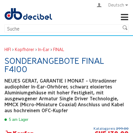
Deutsch
HIFI
>
Kopfhörer
>
In-Ear
>
FINAL
SONDERANGEBOTE FINAL
F4100
NEUES GERAT, GARANTIE 1 MONAT - Ultradünner
audiophiler In-Ear-Ohrhörer, schwarz eloxiertes
Aluminiumgehäuse mit hoher Festigkeit, mit
ausgewogener Armatur Single Driver Technologie,
MMCX (Micro-Miniature Coaxial) Anschluss und Kabel
aus hochreinem OFC-Kupfer
5 am Lager
Katalogpreis
299.00