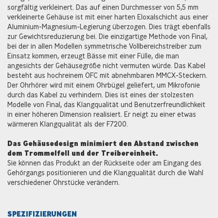
sorgfältig verkleinert. Das auf einen Durchmesser von 5,5 mm
verkleinerte Gehäuse ist mit einer harten Eloxalschicht aus einer
Aluminium-Magnesium-Legierung überzogen. Dies trägt ebenfalls
zur Gewichtsreduzierung bei. Die einzigartige Methode von Final,
bei der in allen Modellen symmetrische Vollbereichstreiber zum
Einsatz kommen, erzeugt Bässe mit einer Fülle, die man
angesichts der Gehäusegröße nicht vermuten würde. Das Kabel
besteht aus hochreinem OFC mit abnehmbaren MMCX-Steckern.
Der Ohrhörer wird mit einem Ohrbügel geliefert, um Mikrofonie
durch das Kabel zu verhindern. Dies ist eines der stolzesten
Modelle von Final, das Klangqualität und Benutzerfreundlichkeit
in einer höheren Dimension realisiert. Er neigt zu einer etwas
wärmeren Klangqualität als der F7200.
Das Gehäusedesign minimiert den Abstand zwischen
dem Trommelfell und der Treibereinheit.
Sie können das Produkt an der Rückseite oder am Eingang des
Gehörgangs positionieren und die Klangqualität durch die Wahl
verschiedener Ohrstücke verändern.
SPEZIFIZIERUNGEN