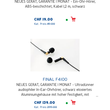
NEUES GERAT, GARANTIE 1 MONAT - Ein-Ohr-Hörer,
ABS-beschichtet, Kabel 1,2 m, schwarz
CHF 19.00
Kat. Preis
49.00
FINAL F4100
NEUES GERAT, GARANTIE 1 MONAT - Ultradünner
audiophiler In-Ear-Ohrhörer, schwarz eloxiertes
Aluminiumgehäuse mit hoher Festigkeit, mit
ausgewogener Armatur Single Driver Technologie, MMCX
CHF 139.00
(Micro-Miniature Coaxial) Anschluss und Kabel aus
Kat. Preis
299.00
hochreinem OFC-Kupfer