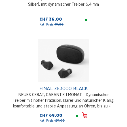
Silber), mit dynamischer Treiber 6,4 mm
CHF 36.00
Kat. Preis
49.00
FINAL ZE3000 BLACK
NEUES GERAT, GARANTIE 1 MONAT - Dynamischer
Treiber mit hoher Präzision, klarer und natürlicher Klang,
komfortable und stabile Anpassung an Ohren, bis zu 40
Stunden Akkulaufzeit, Bluetooth 5.2, IPX4, aptX mit
CHF 69.00
hervorragender Klangqualität und stabiler Verbindung,
Kat. Preis
129.00
Schwarz