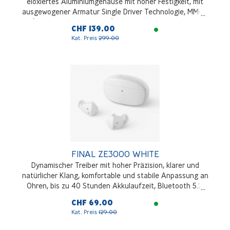
eloxiertes Aluminiumgehäuse mit hoher Festigkeit, mit
ausgewogener Armatur Single Driver Technologie, MMCX
(Micro-Miniature Coaxial) Anschluss und Kabel aus
CHF 139.00
hochreinem OFC-Kupfer
Kat. Preis
299.00
FINAL ZE3000 WHITE
Dynamischer Treiber mit hoher Präzision, klarer und
natürlicher Klang, komfortable und stabile Anpassung an
Ohren, bis zu 40 Stunden Akkulaufzeit, Bluetooth 5.2,
IPX4, aptX mit hervorragender Klangqualität und stabiler
CHF 69.00
Verbindung, Weiss
Kat. Preis
129.00