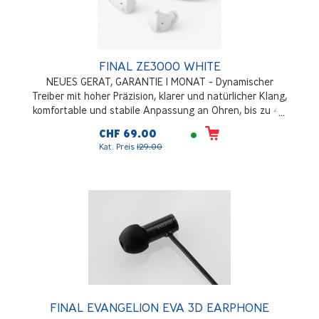
FINAL ZE3000 WHITE
NEUES GERAT, GARANTIE 1 MONAT - Dynamischer
Treiber mit hoher Präzision, klarer und natürlicher Klang,
komfortable und stabile Anpassung an Ohren, bis zu 40
Stunden Akkulaufzeit, Bluetooth 5.2, IPX4, aptX mit
CHF 69.00
hervorragender Klangqualität und stabiler Verbindung,
Kat. Preis
129.00
Weiss
FINAL EVANGELION EVA 3D EARPHONE