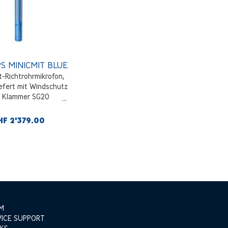
S MINICMIT BLUE
-Richtrohrmikrofon,
iefert mit Windschutz
 Klammer SG20
HF 2'379.00
M
VICE SUPPORT