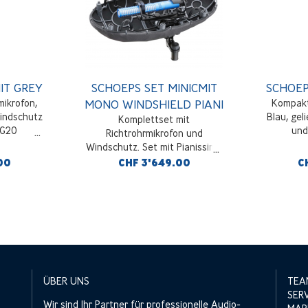
IT GREY
SCHOEPS SET MINICMIT
SCHOEP
ikrofon,
MONO WINDSHIELD PIANI
Kompakt
Windschutz
Blau, gel
Komplettset mit
SG20
und
Richtrohrmikrofon und
Windschutz. Set mit Pianissimo
PIANI-1 für MiniCMIT LP,
00
CHF 3'649.00
C
MiniCMIT blau, SG 20, W 140
blau, Premium-Koffer für
CMC/MiniCMIT
ÜBER UNS
TEA
SER
Wir sind Ihr Partner für professionelle Audio-