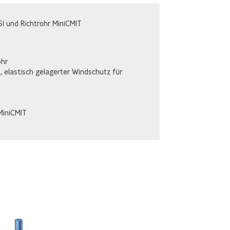
I und Richtrohr MiniCMIT
ohr
1
, elastisch gelagerter Windschutz für
MiniCMIT