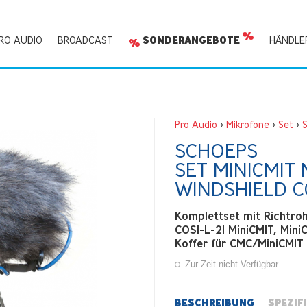
RO AUDIO
BROADCAST
SONDERANGEBOTE
HÄNDLE
Pro Audio
>
Mikrofone
>
Set
>
SCHOEPS
SET MINICMIT
WINDSHIELD C
Komplettset mit Richtro
COSI-L-21 MiniCMIT, Mini
Koffer für CMC/MiniCMIT
Zur Zeit nicht Verfügbar
BESCHREIBUNG
SPEZIF