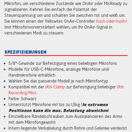
Mikrofon, um verschiedene Zustände wie OnAir oder MicReady zu
signalisieren. Kehren Sie einfach die Polarität der
Steuerspannung um und schalten Sie zwischen rot und weiß um.
Sie können einen der Yellowtec OnAir-Controller
hush oder hush+
(mit Mikrofonvorverstärker) wählen, um Ihr OnAir-Signal in
verschiedenen Modi zu steuern.
SPEZIFIZIERUNGEN
5/8"-Gewinde zur Befestigung eines beliebigen Mikrofons
Modelle für USB-C-Mikrofone, analoge Mikrofone und
Handmikrofone erhältlich
Wählen Sie das passende Modell je nach Mikrofontyp
Kompatibel mit der
iXm Clamp
zur Befestigung beliebiger
iXm
Recording Mics
Farbe: Schwarz
Unterstützt Mikrofone mit bis zu 1,5kg (
In extremen
Positionen kann die max. Belastung abweichen
)
Einstellbare Rändelschrauben zum Ausbalancieren des Arms
mit dem Mikrofongewicht
Intern liegende Verkabelung durch Rohre und Gelenke verdeckt