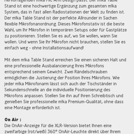
Stand ist eine hochwertige Ergänzung zum gesamten m!ka
System, das in fast allen Radiostationen der Welt zu finden ist.
Der m!ka Table Stand ist der perfekte Allrounder in Sachen
flexible Mikrofonanordnung. Dieses Mikrofonstativ ist die beste
Wahl, um Ihr Mikrofon in temporären Setups oder für Gastplätze
zu positionieren. Stellen Sie es auf, wo Sie wollen, wann Sie
wollen. Und wenn Sie Ihr Mikrofon nicht brauchen, stellen Sie es
einfach weg - ohne Installationsaufwand!
Mit dem m!ka Table Stand erreichen Sie einen sicheren Halt und
eine professionelle Ausbalancierung Ihres Mikrofons
entsprechend seinem Gewicht. Zwei Rändelschrauben
ermöglichen die Justierung der Position Ihres Mikrofons. Wie
jeder m!ka Mikrofonarm lässt sich auch der Tischständer in
Sekundenschnelle an die individuelle Positionierung des
Mikrofons anpassen. Stellen Sie ihn auf Ihren Schreibtisch und
genießen Sie professionelle m!ka Premium-Qualität, ohne dass
eine Montage erforderlich ist.
On Air :
Die OnAir-Anzeige für die XLR-Version bietet Ihnen eine
zweifarbige (rot/weiß) 360° OnAir-Leuchte direkt über Ihrem