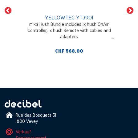
YELLOWTEC YT3901
m!ka Hush Bundle includes 1x hush OnAir
Controller, 1x hush Remote with cables and
adapters
CHF 568.00
Rue des Bosquets 31
1800 Vevey
Verkauf
Service support