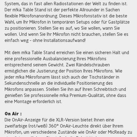
System, das in fast allen Radiostationen der Welt zu finden ist.
Der m!ka Table Stand ist der perfekte Allrounder in Sachen
flexible Mikrofonanordnung. Dieses Mikrofonstativ ist die beste
Wahl, um Ihr Mikrofon in temporären Setups oder für Gastplätze
zu positionieren. Stellen Sie es auf, wo Sie wollen, wann Sie
wollen. Und wenn Sie Ihr Mikrofon nicht brauchen, stellen Sie es
einfach weg - ohne Installationsaufwand!
Mit dem m!ka Table Stand erreichen Sie einen sicheren Halt und
eine professionelle Ausbalancierung Ihres Mikrofons
entsprechend seinem Gewicht. Zwei Rändelschrauben
ermöglichen die Justierung der Position Ihres Mikrofons. Wie
jeder m!ka Mikrofonarm lässt sich auch der Tischständer in
Sekundenschnelle an die individuelle Positionierung des
Mikrofons anpassen. Stellen Sie ihn auf Ihren Schreibtisch und
genießen Sie professionelle m!ka Premium-Qualität, ohne dass
eine Montage erforderlich ist.
On Air :
Die OnAir-Anzeige für die XLR-Version bietet Ihnen eine
zweifarbige (rot/weiß) 360° OnAir-Leuchte direkt über Ihrem
Mikrofon, um verschiedene Zustände wie OnAir oder MicReady zu