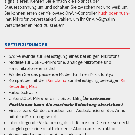
signalisieren. Kehren Sie einfach die Polarität der
Steuerspannung um und schalten Sie zwischen rot und weiß um.
Sie können einen der Yellowtec OnAir-Controller
hush oder hush+
(mit Mikrofonvorverstärker) wählen, um Ihr OnAir-Signal in
verschiedenen Modi zu steuern.
SPEZIFIZIERUNGEN
5/8"-Gewinde zur Befestigung eines beliebigen Mikrofons
Modelle für USB-C-Mikrofone, analoge Mikrofone und
Handmikrofone erhältlich
Wählen Sie das passende Modell für Ihren Mikrofontyp
Kompatibel mit der
iXm Clamp
zur Befestigung beliebiger
iXm
Recording Mics
Farbe: Schwarz
Unterstützt Mikrofone mit bis zu 1,5kg (
In extremen
Positionen kann die maximale Belastung abweichen.
)
Einstellbare Rändelschrauben zum Ausbalancieren des Arms
mit dem Mikrofongewicht
Intern liegende Verkabelung durch Rohre und Gelenke verdeckt
Langlebige, seidenmatt eloxierte Aluminiumkonstruktion
Renommierte deutsche Handwerkskunst