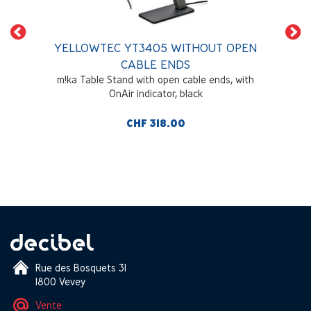
YELLOWTEC YT3405 WITHOUT OPEN
CABLE ENDS
m!ka Table Stand with open cable ends, with
OnAir indicator, black
CHF 318.00
Rue des Bosquets 31
1800 Vevey
Vente