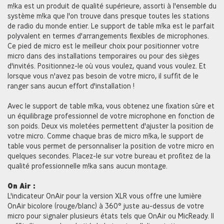
m!ka est un produit de qualité supérieure, assorti à l'ensemble du
système m!ka que l'on trouve dans presque toutes les stations
de radio du monde entier. Le support de table m!ka est le parfait
polyvalent en termes d'arrangements flexibles de microphones.
Ce pied de micro est le meilleur choix pour positionner votre
micro dans des installations temporaires ou pour des sièges
d'invités. Positionnez-le où vous voulez, quand vous voulez. Et
lorsque vous n'avez pas besoin de votre micro, il suffit de le
ranger sans aucun effort d'installation !
Avec le support de table m!ka, vous obtenez une fixation sûre et
un équilibrage professionnel de votre microphone en fonction de
son poids. Deux vis moletées permettent d'ajuster la position de
votre micro. Comme chaque bras de micro m!ka, le support de
table vous permet de personnaliser la position de votre micro en
quelques secondes. Placez-le sur votre bureau et profitez de la
qualité professionnelle m!ka sans aucun montage.
On Air :
L'indicateur OnAir pour la version XLR vous offre une lumière
OnAir bicolore (rouge/blanc) à 360° juste au-dessus de votre
micro pour signaler plusieurs états tels que OnAir ou MicReady. Il