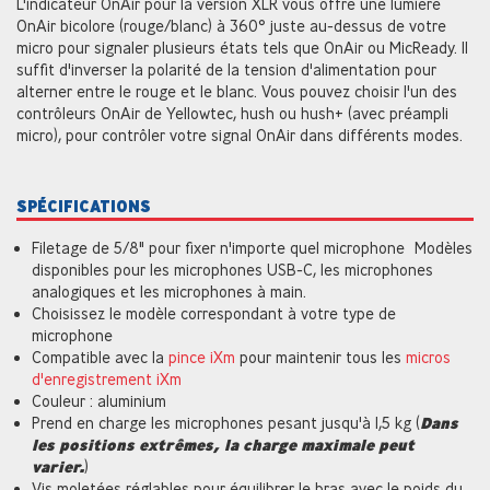
L'indicateur OnAir pour la version XLR vous offre une lumière
OnAir bicolore (rouge/blanc) à 360° juste au-dessus de votre
micro pour signaler plusieurs états tels que OnAir ou MicReady. Il
suffit d'inverser la polarité de la tension d'alimentation pour
alterner entre le rouge et le blanc. Vous pouvez choisir l'un des
contrôleurs OnAir de Yellowtec, hush ou hush+ (avec préampli
micro), pour contrôler votre signal OnAir dans différents modes.
SPÉCIFICATIONS
Filetage de 5/8" pour fixer n'importe quel microphone Modèles
disponibles pour les microphones USB-C, les microphones
analogiques et les microphones à main.
Choisissez le modèle correspondant à votre type de
microphone
Compatible avec la
pince iXm
pour maintenir tous les
micros
d'enregistrement iXm
Couleur : aluminium
Prend en charge les microphones pesant jusqu'à 1,5 kg (
Dans
les positions extrêmes, la charge maximale peut
varier.
)
Vis moletées réglables pour équilibrer le bras avec le poids du