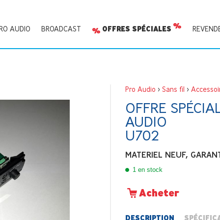
RO AUDIO
BROADCAST
OFFRES SPÉCIALES
REVEND
Pro Audio
>
Sans fil
>
Accessoi
OFFRE SPÉCIA
AUDIO
U702
MATERIEL NEUF, GARANTI
1 en stock
Acheter
DESCRIPTION
SPÉCIFIC