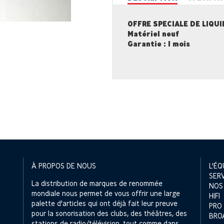
OFFRE SPECIALE DE LIQU
Matériel neuf
Garantie : 1 mois
À PROPOS DE NOUS
L'ÉQ
SER
La distribution de marques de renommée
NOS
mondiale nous permet de vous offrir une large
HIFI
palette d'articles qui ont déjà fait leur preuve
PRO
pour la sonorisation des clubs, des théâtres, des
BRO
stations de radio/télévision, tout comme dans