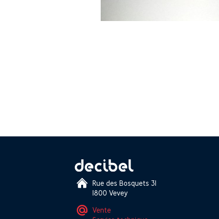
Rue des Bosquets 31
1800 Vevey
Vente