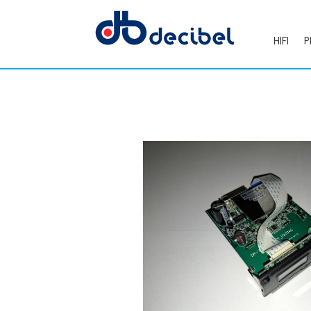
HIFI
P