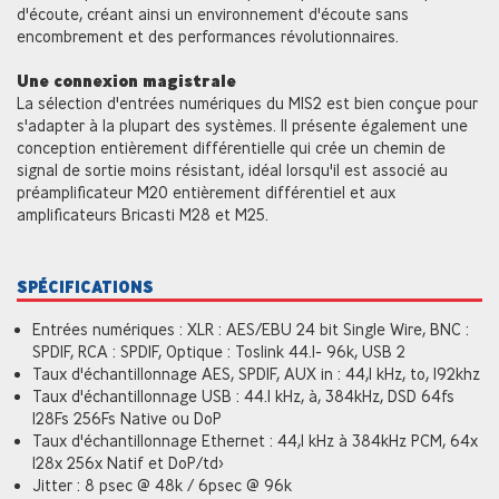
d'écoute, créant ainsi un environnement d'écoute sans
encombrement et des performances révolutionnaires.
Une connexion magistrale
La sélection d'entrées numériques du M1S2 est bien conçue pour
s'adapter à la plupart des systèmes. Il présente également une
conception entièrement différentielle qui crée un chemin de
signal de sortie moins résistant, idéal lorsqu'il est associé au
préamplificateur M20 entièrement différentiel et aux
amplificateurs Bricasti M28 et M25.
SPÉCIFICATIONS
Entrées numériques : XLR : AES/EBU 24 bit Single Wire, BNC :
SPDIF, RCA : SPDIF, Optique : Toslink 44.1- 96k, USB 2
Taux d'échantillonnage AES, SPDIF, AUX in : 44,1 kHz, to, 192khz
Taux d'échantillonnage USB : 44.1 kHz, à, 384kHz, DSD 64fs
128Fs 256Fs Native ou DoP
Taux d'échantillonnage Ethernet : 44,1 kHz à 384kHz PCM, 64x
128x 256x Natif et DoP/td>
Jitter : 8 psec @ 48k / 6psec @ 96k