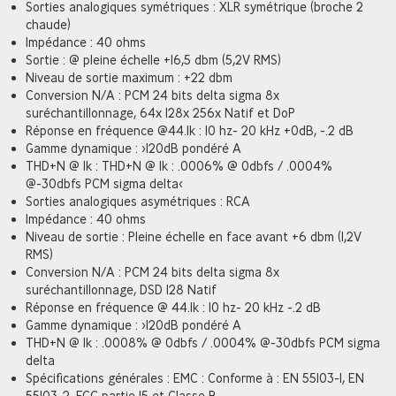
Sorties analogiques symétriques : XLR symétrique (broche 2
chaude)
Impédance : 40 ohms
Sortie : @ pleine échelle +16,5 dbm (5,2V RMS)
Niveau de sortie maximum : +22 dbm
Conversion N/A : PCM 24 bits delta sigma 8x
suréchantillonnage, 64x 128x 256x Natif et DoP
Réponse en fréquence @44.1k : 10 hz- 20 kHz +0dB, -.2 dB
Gamme dynamique : >120dB pondéré A
THD+N @ 1k : THD+N @ 1k : .0006% @ 0dbfs / .0004%
@-30dbfs PCM sigma delta<
Sorties analogiques asymétriques : RCA
Impédance : 40 ohms
Niveau de sortie : Pleine échelle en face avant +6 dbm (1,2V
RMS)
Conversion N/A : PCM 24 bits delta sigma 8x
suréchantillonnage, DSD 128 Natif
Réponse en fréquence @ 44.1k : 10 hz- 20 kHz -.2 dB
Gamme dynamique : >120dB pondéré A
THD+N @ 1k : .0008% @ 0dbfs / .0004% @-30dbfs PCM sigma
delta
Spécifications générales : EMC : Conforme à : EN 55103-1, EN
55103-2, FCC partie 15 et Classe B