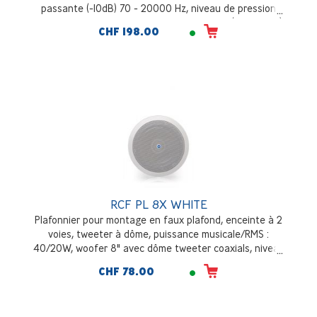
passante (-10dB) 70 - 20000 Hz, niveau de pression
sonore à la puissance musicale 112dB, blanc (RAL 9003)
CHF 198.00
RCF PL 8X WHITE
Plafonnier pour montage en faux plafond, enceinte à 2
voies, tweeter à dôme, puissance musicale/RMS :
40/20W, woofer 8" avec dôme tweeter coaxials, niveau
de pression sonore à la puissance musicale 109dB/1m,
CHF 78.00
blanc (RAL 9003)