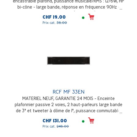
encastrable plafond, puissance musicale/RMS : 12/6W, HP
bi-cône - large bande, réponse en fréquence 90Hz -
20000Hz, blanc (RAL 9003)
CHF 19.00
Prix cat.
38.00
RCF MF 33EN
MATERIEL NEUF, GARANTIE 24 MOIS - Enceinte
plafonnier passive 2 voies, 2 haut-parleurs large bande
de 3" et tweeter à dôme de 1", puissance commutable,
sensibilité de 88 dB, réponse en fréquence 80Hz -
CHF 131.00
22000Hz, noir (RAL9005)
Prix cat.
248.00