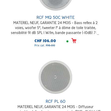
RCF MQ 50C WHITE
MATERIEL NEUF, GARANTIE 24 MOIS - Bass reflex à 2
voies, woofer 5", tweeter 1" à dôme de toile traitée,
sensibilité 91 dB SPL 1 W/1m, bande passante (-10dB) 70 -
20000 Hz, niveau de pression sonore à la puissance
CHF 106.00
musicale 112dB, blanc (RAL 9003)
Prix cat.
198.00
RCF PL 60
MATERIEL NEUF, GARANTIE 24 MOIS - Diffuseur