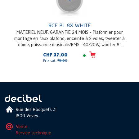
RCF PL 8X WHITE
MATERIEL NEUF, GARANTIE 24 MOIS - Plafonnier pour
montage en faux plafond, enceinte à 2 voies, tweeter à
dôme, puissance musicale/RMS : 40/20W, woofer 8"
avec dôme tweeter coaxials, niveau de pression sonore
CHF 37.00
à la puissance musicale 109dB/1m, blanc (RAL 9003)
Prix cat.
78.00
Rue des Bosquets 31
1800 Vevey
Vente
Service technique