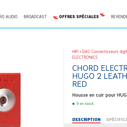
RO AUDIO
BROADCAST
OFFRES SPÉCIALES
REVEND
HIFI
>
DAC Convertisseurs digi
ELECTRONICS
CHORD ELECT
HUGO 2 LEATH
RED
Housse en cuir pour HU
9 en stock
DESCRIPTION
SPÉCIFIC