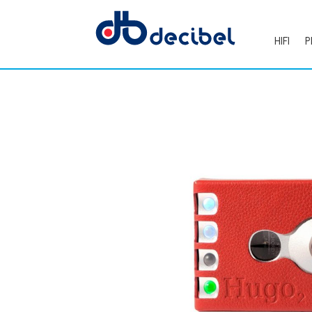
HIFI
P