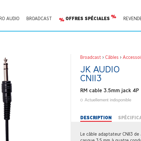
RO AUDIO
BROADCAST
OFFRES SPÉCIALES
REVEND
Broadcast
>
Câbles
>
Accessoi
JK AUDIO
CN113
RM cable 3.5mm jack 4P 
Actuellement indisponible
DESCRIPTION
SPÉCIFIC
Le câble adaptateur CN113 de
casque 3,5 mm à quatre condu