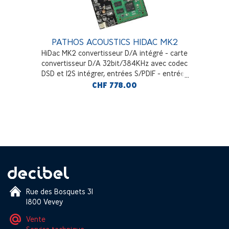
PATHOS ACOUSTICS HIDAC MK2
HiDac MK2 convertisseur D/A intégré - carte
convertisseur D/A 32bit/384KHz avec codec
DSD et I2S intégrer, entrées S/PDIF - entrées
USB de type "B"
CHF 778.00
Rue des Bosquets 31
1800 Vevey
Vente