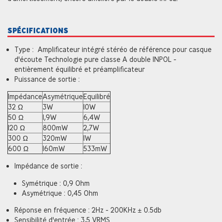
SPÉCIFICATIONS
Type : Amplificateur intégré stéréo de référence pour casque
d'écoute Technologie pure classe A double INPOL -
entièrement équilibré et préamplificateur
Puissance de sortie :
Impédance
Asymétrique
Equilibré
32 Ω
3W
10W
50 Ω
1,9W
6,4W
120 Ω
800mW
2,7W
300 Ω
320mW
1W
600 Ω
160mW
533mW
Impédance de sortie :
Symétrique : 0,9 Ohm
Asymétrique : 0,45 Ohm
Réponse en fréquence : 2Hz - 200KHz ± 0.5db
Sensibilité d'entrée : 3,5 VRMS