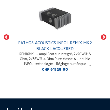
PATHOS ACOUSTICS INPOL REMIX MK2
BLACK LACQUERED
REMIXMKII - Amplificateur intégré, 2x20W@ 8
Ohm, 2x35W@ 4 Ohm Pure classe A - double
INPOL technologie - Réglage numérique
Bias/gain, 4 entrées RCA et 1 symétrique XLR,
CHF 6'528.00
pre output inversé et non inversé, laqué Noir