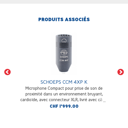
PRODUITS ASSOCIÉS
SCHOEPS CCM 4XP K
Microphone Compact pour prise de son de
proximité dans un environnement bruyant,
cardioïde, avec connecteur XLR, livré avec câble
K5LU et pince SGC
CHF 1'999.00