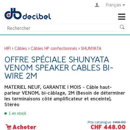
Français
HIFI
>
Câbles
>
Câbles HP confectionnés
>
SHUNYATA
OFFRE SPÉCIALE SHUNYATA
VENOM SPEAKER CABLES BI-
WIRE 2M
MATERIEL NEUF, GARANTIE 1 MOIS - Câble haut-
parleur VENOM, bi-câblage, 2M (Besoin de déterminer
les terminaisons côté amplificateur et enceinte),
Stéréo
1 en stock
Prix catalogue
1'418.00
CHF 448.00
Acheter