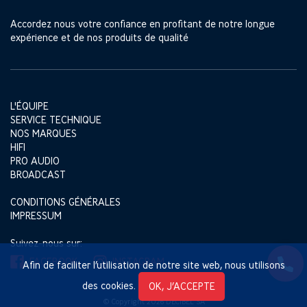
Accordez nous votre confiance en profitant de notre longue
expérience et de nos produits de qualité
L'ÉQUIPE
SERVICE TECHNIQUE
NOS MARQUES
HIFI
PRO AUDIO
BROADCAST
CONDITIONS GÉNÉRALES
IMPRESSUM
Suivez-nous sur:
FACEBOOK
INSTAGRAM
Afin de faciliter l’utilisation de notre site web, nous utilisons
des cookies.
OK, J’ACCEPTE
© Copyright 2026 DECIBEL SA