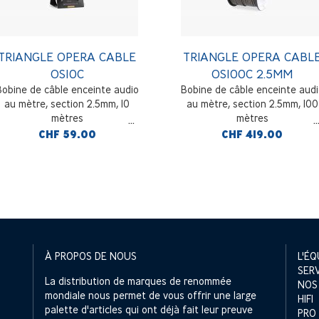
TRIANGLE OPERA CABLE
TRIANGLE OPERA CABL
OS10C
OS100C 2.5MM
Bobine de câble enceinte audio
Bobine de câble enceinte audi
au mètre, section 2.5mm, 10
au mètre, section 2.5mm, 100
mètres
mètres
CHF 59.00
CHF 419.00
À PROPOS DE NOUS
L'ÉQ
SER
La distribution de marques de renommée
NOS
mondiale nous permet de vous offrir une large
HIFI
palette d'articles qui ont déjà fait leur preuve
PRO