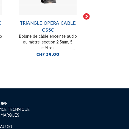
E
TRIANGLE OPERA CABLE
TRIANGLE OPE
OS5C
OS25
o
Bobine de câble enceinte audio
Câble enceinte aud
au mètre, section 2.5mm, 5
mètre
mètres
CHF 39.00
CHF 89
UIPE
VICE TECHNIQUE
 MARQUES
 AUDIO