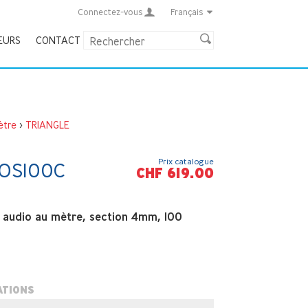
Connectez-vous
Français
EURS
CONTACT
ètre
>
TRIANGLE
Prix catalogue
OS100C
CHF 619.00
 audio au mètre, section 4mm, 100
ATIONS