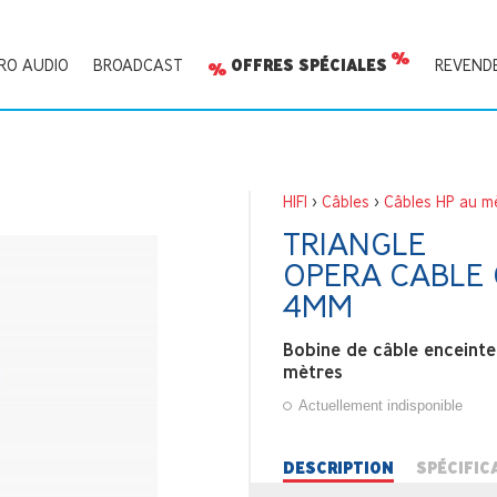
RO AUDIO
BROADCAST
OFFRES SPÉCIALES
REVEND
HIFI
>
Câbles
>
Câbles HP au m
TRIANGLE
OPERA CABLE 
4MM
Bobine de câble enceinte
mètres
Actuellement indisponible
DESCRIPTION
SPÉCIFIC