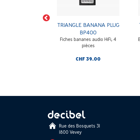
LE SYMPHONY
TRIANGLE BANANA PLUG
LE SYS50A
BP400
inte audio HiFi, 5
Fiches bananes audio HiFi, 4
mètres
pièces
F 189.00
CHF 39.00
Rue des Bosquets 31
1800 Vevey