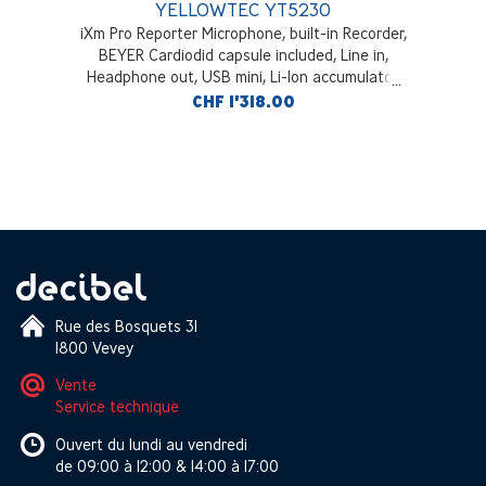
YELLOWTEC YT5230
iXm Pro Reporter Microphone, built-in Recorder,
BEYER Cardiodid capsule included, Line in,
Headphone out, USB mini, Li-Ion accumulator,
compartment for 3 x AA batteries. WiFi 8GB SD
CHF 1'318.00
Card, pouch and windscreen included.
Rue des Bosquets 31
1800 Vevey
Vente
Service technique
Ouvert du lundi au vendredi
de 09:00 à 12:00 & 14:00 à 17:00