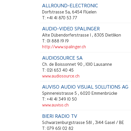
ALLROUND-ELECTRONIC
Dorfstrasse 5a, 6454 Flüelen
T: +41 41 870 53 77
AUDIO-VIDEO SPALINGER
Alte Dübendorferstrasse 1 , 8305 Dietlikon
T: 01 888 19 19
http://www.spalinger.ch
AUDIOSOURCE SA
Ch. de Boissonnet 90 , 1010 Lausanne
T: 021 653 40 45
www.audiosource.ch
AUVISO AUDIO VISUAL SOLUTIONS AG
Spinnereistrasse 5 , 6020 Emmenbrücke
T: +41 41 349 10 50
www.auviso.ch
BIERI RADIO TV
Schwarzenburgstrasse 581 , 3144 Gasel / BE
T: 079 651 02 82