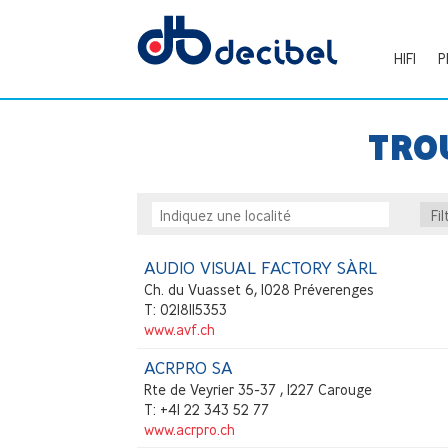
HIFI
P
TRO
AUDIO VISUAL FACTORY SÀRL
Ch. du Vuasset 6, 1028 Préverenges
T: 0218115353
www.avf.ch
ACRPRO SA
Rte de Veyrier 35-37 , 1227 Carouge
T: +41 22 343 52 77
www.acrpro.ch