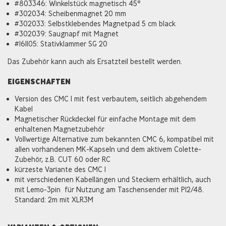
#803346: Winkelstück magnetisch 45°
#302034: Scheibenmagnet 20 mm
#302033: Selbstklebendes Magnetpad 5 cm black
#302039: Saugnapf mit Magnet
#161105: Stativklammer SG 20
Das Zubehör kann auch als Ersatzteil bestellt werden.
EIGENSCHAFTEN
Version des CMC 1 mit fest verbautem, seitlich abgehendem
Kabel
Magnetischer Rückdeckel für einfache Montage mit dem
enhaltenen Magnetzubehör
Vollwertige Alternative zum bekannten CMC 6, kompatibel mit
allen vorhandenen MK-Kapseln und dem aktivem Colette-
Zubehör, z.B. CUT 60 oder RC
kürzeste Variante des CMC 1
mit verschiedenen Kabellängen und Steckern erhältlich, auch
mit Lemo-3pin für Nutzung am Taschensender mit P12/48.
Standard: 2m mit XLR3M