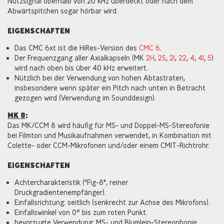
Nutzsignal oberhalb von 20 kHz überdeckt oder nach dem
Abwärtspitchen sogar hörbar wird.
EIGENSCHAFTEN
Das CMC 6xt ist die HiRes-Version des
CMC 6
.
Der Frequenzgang aller Axialkapseln (MK
2H
,
2S
,
21
,
22
,
4
,
41
,
5
)
wird nach oben bis über 40 kHz erweitert.
Nützlich bei der Verwendung von hohen Abtastraten,
insbesondere wenn später ein Pitch nach unten in Betracht
gezogen wird (Verwendung im Sounddesign).
MK 8
:
Das MK/CCM 8 wird häufig für MS- und Doppel-MS-Stereofonie
bei Filmton und Musikaufnahmen verwendet, in Kombination mit
Colette- oder CCM-Mikrofonen und/oder einem CMIT-Richtrohr.
EIGENSCHAFTEN
Achtercharakteristik ("Fig-8", reiner
Druckgradientenempfänger).
Einfallsrichtung: seitlich (senkrecht zur Achse des Mikrofons).
Einfallswinkel von 0° bis zum roten Punkt.
bevorzugte Verwendung: MS- und Blumlein-Stereophonie