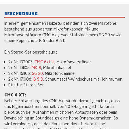
BESCHREIBUNG
In einem gemeinsamen Holzetui befinden sich zwei Mikrofone,
bestehend aus gepaarten Mikrofonkapseln MK und
Mikrofonverstärkern CMC 6xt, zwei Stativklammern SG 20 sowie
einem Poppschutz B 5 oder B 5 D.
Ein Stereo-Set besteht aus :
2x Nr. 132007:
CMC 6xt U
, Mikrofonverstärker.
2x Nr. 131105:
MK 8
, Mikrofonkapsel
2x Nr. 161105:
SG 20
, Mikrofonklemme
2x Nr. 170108:
B 5 D
, Schaumstoff-Windschutz mit Hohlräumen.
Etui für Stereo-Set
CMC 6 XT
:
Bei der Entwicklung des CMC 6xt wurde darauf geachtet, dass
das Eigenrauschen oberhalb von 20 kHz gering ist. Dadurch
bleibt auch bei Aufnahmen mit hohen Abtastraten oder beim
Downpitching im Sounddesign eine hohe Dynamik erhalten. So
wird verhindert, dass das Rauschen das oft sehr kleine