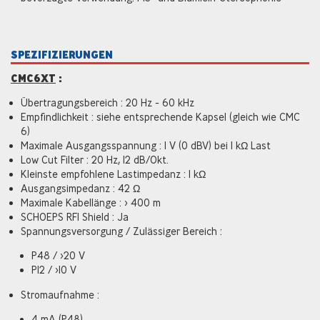
SPEZIFIZIERUNGEN
CMC6XT
:
Übertragungsbereich : 20 Hz - 60 kHz
Empfindlichkeit : siehe entsprechende Kapsel (gleich wie CMC
6)
Maximale Ausgangsspannung : 1 V (0 dBV) bei 1 kΩ Last
Low Cut Filter : 20 Hz, 12 dB/Okt.
Kleinste empfohlene Lastimpedanz : 1 kΩ
Ausgangsimpedanz : 42 Ω
Maximale Kabellänge : > 400 m
SCHOEPS RFI Shield : Ja
Spannungsversorgung / Zulässiger Bereich :
P48 / >20 V
P12 / >10 V
Stromaufnahme :
4 mA (P48)